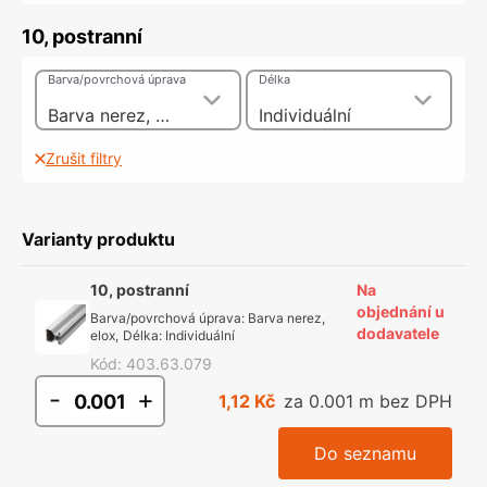
10, postranní
Barva/povrchová úprava
Délka
Barva nerez, elox
Individuální
Zrušit filtry
Varianty produktu
10, postranní
Na
objednání u
Barva/povrchová úprava
:
Barva nerez,
dodavatele
elox
,
Délka
:
Individuální
Kód
:
403.63.079
-
+
1,12 Kč
za 0.001 m bez DPH
Do seznamu