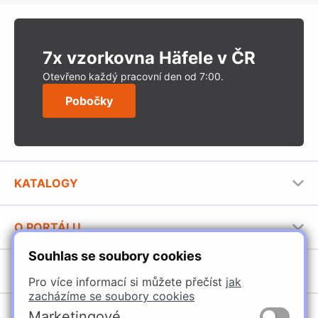
7x vzorkovna Häfele v ČR
Otevřeno každý pracovní den od 7:00.
Pobočky
KATALOGY
Nábytkové kování Häfele
O PORTÁLU
Stavební katalog Häfele
Souhlas se soubory cookies
Provozovatel portálu
Brožury Häfele
SORTIMENT
Jak používat portál
Pro více informací si můžete přečíst
jak
zacházíme se soubory cookies
Úchytky
POBOČKY
Marketingové