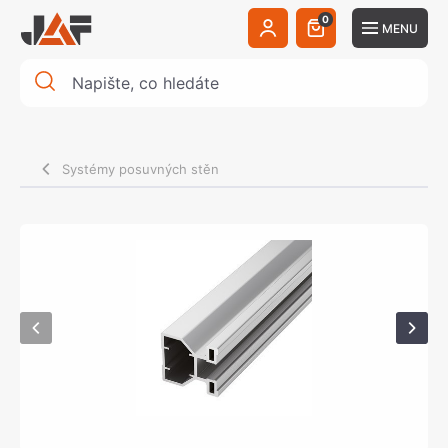
0
MENU
Systémy posuvných stěn