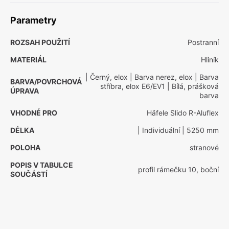
Parametry
ROZSAH POUŽITÍ
Postranní
MATERIÁL
Hliník
| Černý, elox
| Barva nerez, elox
| Barva
BARVA/POVRCHOVÁ
stříbra, elox E6/EV1
| Bílá, prášková
ÚPRAVA
barva
VHODNÉ PRO
Häfele Slido R-Aluflex
DÉLKA
| Individuální
| 5250 mm
POLOHA
stranové
POPIS V TABULCE
profil rámečku 10, boční
SOUČÁSTÍ