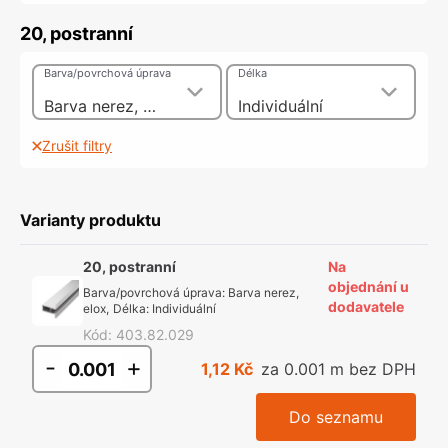
20, postranní
Barva/povrchová úprava
Délka
Barva nerez, elox
Individuální
Zrušit filtry
Varianty produktu
20, postranní
Na
objednání u
Barva/povrchová úprava
:
Barva nerez,
dodavatele
elox
,
Délka
:
Individuální
Kód
:
403.82.029
-
+
1,12 Kč
za 0.001 m bez DPH
Do seznamu