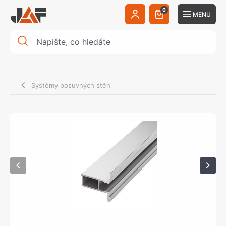
0
MENU
Systémy posuvných stěn