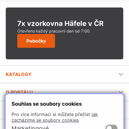
7x vzorkovna Häfele v ČR
Otevřeno každý pracovní den od 7:00.
Pobočky
KATALOGY
Nábytkové kování Häfele
O PORTÁLU
Stavební katalog Häfele
Souhlas se soubory cookies
Provozovatel portálu
Brožury Häfele
SORTIMENT
Jak používat portál
Pro více informací si můžete přečíst
jak
zacházíme se soubory cookies
Úchytky
POBOČKY
Marketingové