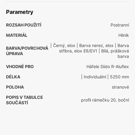
Parametry
ROZSAH POUŽITÍ
Postranní
MATERIÁL
Hliník
| Černý, elox
| Barva nerez, elox
| Barva
BARVA/POVRCHOVÁ
stříbra, elox E6/EV1
| Bílá, prášková
ÚPRAVA
barva
VHODNÉ PRO
Häfele Slido R-Aluflex
DÉLKA
| Individuální
| 5250 mm
POLOHA
stranové
POPIS V TABULCE
profil rámečku 20, boční
SOUČÁSTÍ