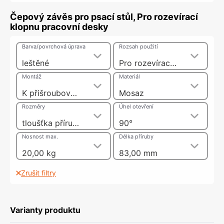
Čepový závěs pro psací stůl, Pro rozevírací
klopnu pracovní desky
Barva/povrchová úprava
Rozsah použití
leštěné
Pro rozevírací klopnu pracovní desky
Montáž
Materiál
K přišroubování
Mosaz
Rozměry
Úhel otevření
tloušťka příruby 3 mm
90°
Nosnost max.
Délka příruby
20,00 kg
83,00 mm
Zrušit filtry
Varianty produktu