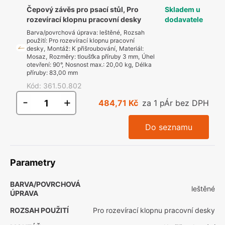
Čepový závěs pro psací stůl, Pro
Skladem u
rozevírací klopnu pracovní desky
dodavatele
Barva/povrchová úprava
:
leštěné
,
Rozsah
použití
:
Pro rozevírací klopnu pracovní
desky
,
Montáž
:
K přišroubování
,
Materiál
:
Mosaz
,
Rozměry
:
tloušťka příruby 3 mm
,
Úhel
otevření
:
90°
,
Nosnost max.
:
20,00 kg
,
Délka
příruby
:
83,00 mm
Kód
:
361.50.802
-
+
484,71 Kč
za 1 pÁr bez DPH
Do seznamu
Parametry
BARVA/POVRCHOVÁ
leštěné
ÚPRAVA
ROZSAH POUŽITÍ
Pro rozevírací klopnu pracovní desky