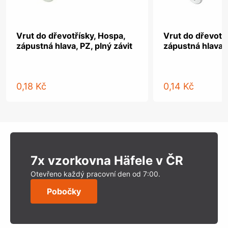
Vrut do dřevotřísky, Hospa,
Vrut do dřevotř
zápustná hlava, PZ, plný závit
zápustná hlava, 
0,18 Kč
0,14 Kč
7x vzorkovna Häfele v ČR
Otevřeno každý pracovní den od 7:00.
Pobočky