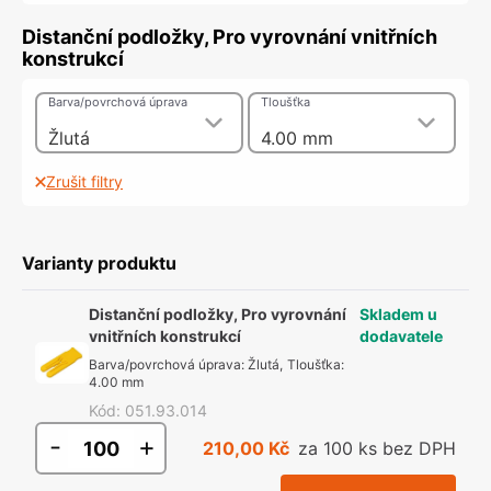
Distanční podložky, Pro vyrovnání vnitřních
konstrukcí
Barva/povrchová úprava
Tloušťka
Žlutá
4.00 mm
Zrušit filtry
Varianty produktu
Distanční podložky, Pro vyrovnání
Skladem u
vnitřních konstrukcí
dodavatele
Barva/povrchová úprava
:
Žlutá
,
Tloušťka
:
4.00 mm
Kód
:
051.93.014
-
+
210,00 Kč
za 100 ks bez DPH