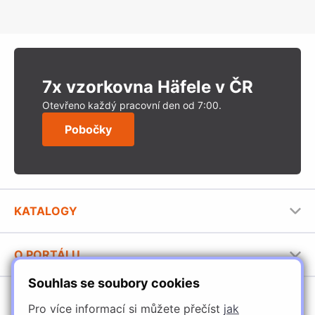
7x vzorkovna Häfele v ČR
Otevřeno každý pracovní den od 7:00.
Pobočky
KATALOGY
Nábytkové kování Häfele
O PORTÁLU
Stavební katalog Häfele
Souhlas se soubory cookies
Provozovatel portálu
Brožury Häfele
SORTIMENT
Jak používat portál
Pro více informací si můžete přečíst
jak