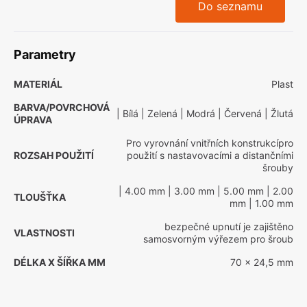
Do seznamu
Parametry
MATERIÁL
Plast
BARVA/POVRCHOVÁ
| Bílá
| Zelená
| Modrá
| Červená
| Žlutá
ÚPRAVA
Pro vyrovnání vnitřních konstrukcípro
ROZSAH POUŽITÍ
použití s nastavovacími a distančními
šrouby
| 4.00 mm
| 3.00 mm
| 5.00 mm
| 2.00
TLOUŠŤKA
mm
| 1.00 mm
bezpečné upnutí je zajištěno
VLASTNOSTI
samosvorným výřezem pro šroub
DÉLKA X ŠÍŘKA MM
70 x 24,5 mm