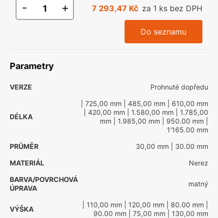
-
+
7 293,47 Kč
za 1 ks bez DPH
Do seznamu
Parametry
VERZE
Prohnuté dopředu
| 725,00 mm
| 485,00 mm
| 610,00 mm
| 420,00 mm
| 1.580,00 mm
| 1.785,00
DÉLKA
mm
| 1.985,00 mm
| 950.00 mm
|
1'165.00 mm
PRŮMĚR
30,00 mm
| 30.00 mm
MATERIÁL
Nerez
BARVA/POVRCHOVÁ
matný
ÚPRAVA
| 110,00 mm
| 120,00 mm
| 80.00 mm
|
VÝŠKA
90.00 mm
| 75,00 mm
| 130,00 mm