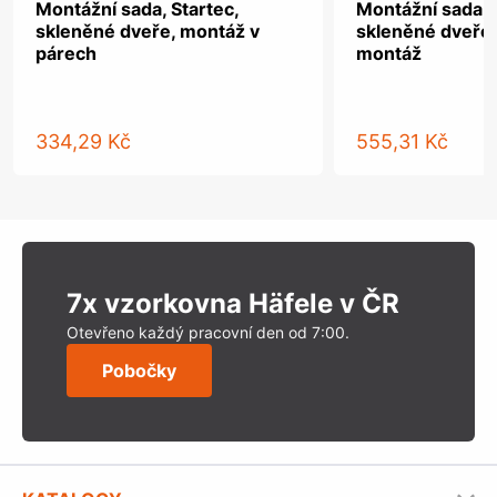
Montážní sada, Startec,
Montážní sada, 
skleněné dveře, montáž v
skleněné dveře,
párech
montáž
334,29 Kč
555,31 Kč
7x vzorkovna Häfele v ČR
Otevřeno každý pracovní den od 7:00.
Pobočky