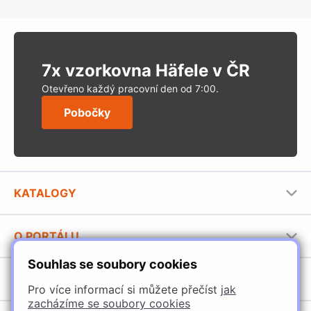
7x vzorkovna Häfele v ČR
Otevřeno každý pracovní den od 7:00.
Pobočky
KATALOGY
Nábytkové kování Häfele
O PORTÁLU
Stavební katalog Häfele
Souhlas se soubory cookies
Provozovatel portálu
Brožury Häfele
SORTIMENT
Jak používat portál
Pro více informací si můžete přečíst
jak
zacházíme se soubory cookies
Úchytky