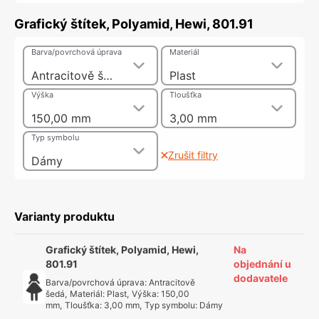
Grafický štítek, Polyamid, Hewi, 801.91
Barva/povrchová úprava
Materiál
Antracitově šedá
Plast
Výška
Tloušťka
150,00 mm
3,00 mm
Typ symbolu
Zrušit filtry
Dámy
Varianty produktu
Grafický štítek, Polyamid, Hewi,
Na
801.91
objednání u
dodavatele
Barva/povrchová úprava
:
Antracitově
šedá
,
Materiál
:
Plast
,
Výška
:
150,00
mm
,
Tloušťka
:
3,00 mm
,
Typ symbolu
:
Dámy