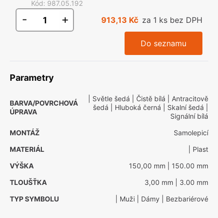
Kód
:
987.05.192
-
+
913,13 Kč
za 1 ks bez DPH
Do seznamu
Parametry
| Světle šedá
| Čistě bílá
| Antracitově
BARVA/POVRCHOVÁ
šedá
| Hluboká černá
| Skalní šedá
|
ÚPRAVA
Signální bílá
MONTÁŽ
Samolepicí
MATERIÁL
| Plast
VÝŠKA
150,00 mm
| 150.00 mm
TLOUŠŤKA
3,00 mm
| 3.00 mm
TYP SYMBOLU
| Muži
| Dámy
| Bezbariérové