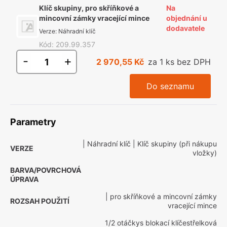
Klíč skupiny, pro skříňkové a
Na
mincovní zámky vracející mince
objednání u
dodavatele
Verze
:
Náhradní klíč
Kód
:
209.99.357
-
+
2 970,55 Kč
za 1 ks bez DPH
Do seznamu
Parametry
| Náhradní klíč
| Klíč skupiny (při nákupu
VERZE
vložky)
BARVA/POVRCHOVÁ
ÚPRAVA
| pro skříňkové a mincovní zámky
ROZSAH POUŽITÍ
vracející mince
1/2 otáčkys blokací klíčestřelková