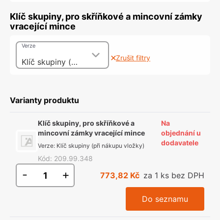
Klíč skupiny, pro skříňkové a mincovní zámky
vracející mince
Verze
Zrušit filtry
Klíč skupiny (při nákupu vložky)
Varianty produktu
Klíč skupiny, pro skříňkové a
Na
mincovní zámky vracející mince
objednání u
dodavatele
Verze
:
Klíč skupiny (při nákupu vložky)
Kód
:
209.99.348
-
+
773,82 Kč
za 1 ks bez DPH
Do seznamu