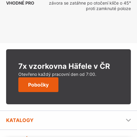
VHODNÉ PRO
závora se zatáhne po otočení klíče o 45°
proti zamknuté poloze
7x vzorkovna Häfele v ČR
Otevřeno každý pracovní den od 7:00.
Pobočky
KATALOGY
Nábytkové kování Häfele