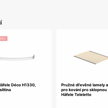
í
DEJ
Häfele Déco H1330,
Pružné dřevěné lamely a
slitina
pro kování pro sklopnou 
Häfele Teleletto