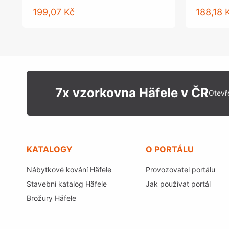
199,07 Kč
188,18 
7x vzorkovna Häfele v ČR
Otevř
KATALOGY
O PORTÁLU
Nábytkové kování Häfele
Provozovatel portálu
Stavební katalog Häfele
Jak používat portál
Brožury Häfele