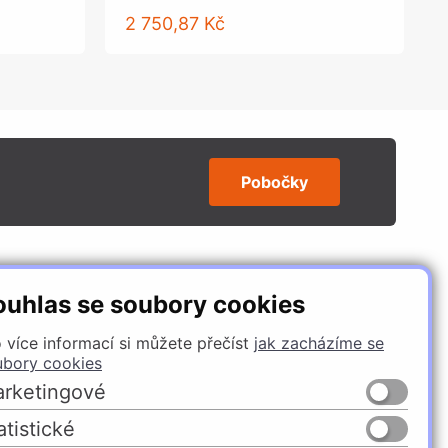
2 750,87 Kč
Pobočky
SLEDUJTE NÁS
ouhlas se soubory cookies
 více informací si můžete přečíst
jak zacházíme se
ubory cookies
rketingové
atistické