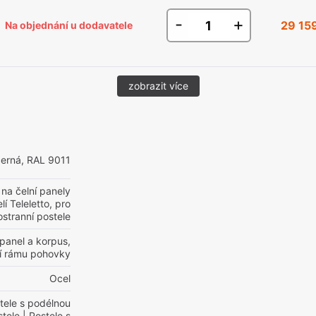
-
+
29 15
Na objednání u dodavatele
zobrazit více
černá, RAL 9011
na čelní panely
í Teleletto, pro
stranní postele
 panel a korpus,
í rámu pohovky
Ocel
tele s podélnou
stele
| Postele s