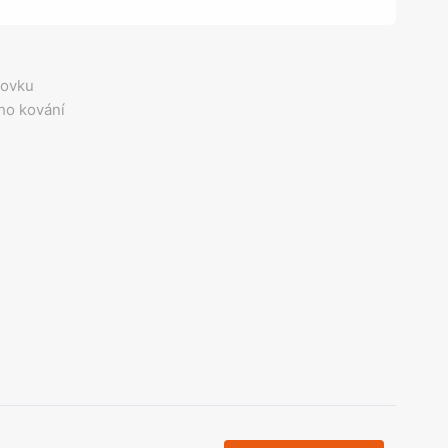
olečka
olové nohy, Nábytkové nohy a
chanismy nastavení
olová kování
hovku
bytkové kluzáky a kolečka
ho kování