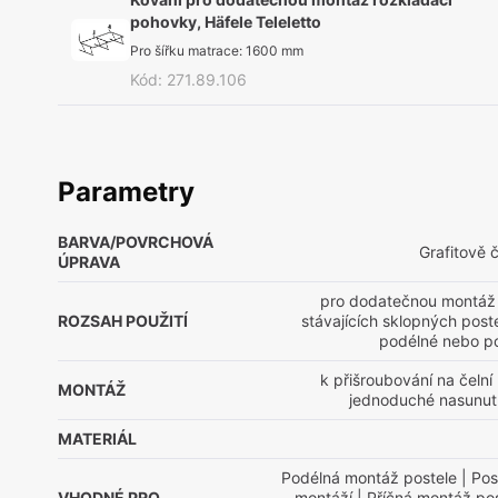
pohovky, Häfele Teleletto
Pro šířku matrace
:
1600 mm
Kód
:
271.89.106
Parametry
BARVA/POVRCHOVÁ
Grafitově 
ÚPRAVA
pro dodatečnou montáž 
ROZSAH POUŽITÍ
stávajících sklopných postel
podélné nebo po
k přišroubování na čelní
MONTÁŽ
jednoduché nasunut
MATERIÁL
Podélná montáž postele
| Pos
VHODNÉ PRO
montáží
| Příčná montáž po