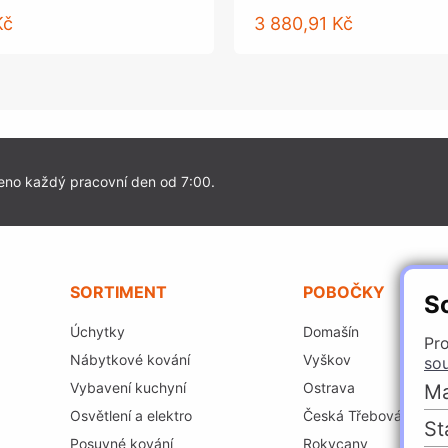
Kč
3 880,91 Kč
eno každý pracovní den od 7:00.
SORTIMENT
POBOČKY
S
Úchytky
Domašín
Pro
Nábytkové kování
Vyškov
so
Vybavení kuchyní
Ostrava
Ma
Osvětlení a elektro
Česká Třebová
St
Posuvné kování
Rokycany