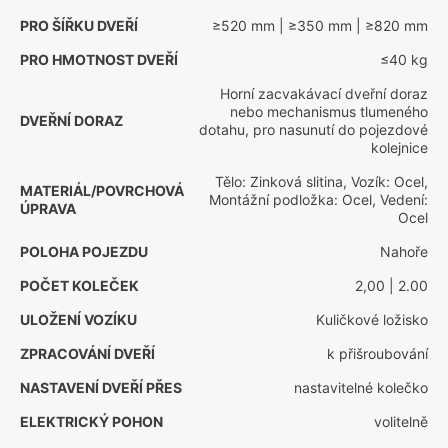
PRO ŠÍŘKU DVEŘÍ
≥520 mm
| ≥350 mm
| ≥820 mm
PRO HMOTNOST DVEŘÍ
≤40 kg
Horní zacvakávací dveřní doraz
nebo mechanismus tlumeného
DVEŘNÍ DORAZ
dotahu, pro nasunutí do pojezdové
kolejnice
Tělo: Zinková slitina, Vozík: Ocel,
MATERIÁL/POVRCHOVÁ
Montážní podložka: Ocel, Vedení:
ÚPRAVA
Ocel
POLOHA POJEZDU
Nahoře
POČET KOLEČEK
2,00
| 2.00
ULOŽENÍ VOZÍKU
Kuličkové ložisko
ZPRACOVÁNÍ DVEŘÍ
k přišroubování
NASTAVENÍ DVEŘÍ PŘES
nastavitelné kolečko
ELEKTRICKÝ POHON
volitelně