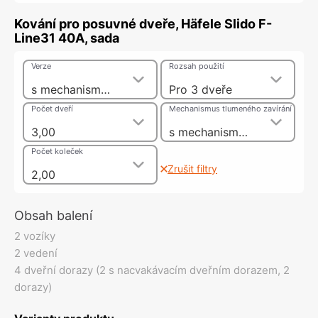
Kování pro posuvné dveře, Häfele Slido F-
Line31 40A, sada
Verze
Rozsah použití
s mechanismem tlumeného dotahu na jedné straně, 40 kg
Pro 3 dveře
Počet dveří
Mechanismus tlumeného zavírání
3,00
s mechanismem tlumeného dotahu na jedné straně
Počet koleček
Zrušit filtry
2,00
Obsah balení
2 vozíky
2 vedení
4 dveřní dorazy (2 s nacvakávacím dveřním dorazem, 2
dorazy)