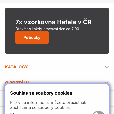
7x vzorkovna Häfele v ČR
Otevřeno každý pracovní den od 7:00.
Pobočky
KATALOGY
Nábytkové kování Häfele
O PORTÁLU
Stavební katalog Häfele
Souhlas se soubory cookies
Provozovatel portálu
Brožury Häfele
SORTIMENT
Pro více informací si můžete přečíst
jak
Jak používat portál
zacházíme se soubory cookies
Úchytky