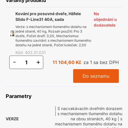
Varianty produktu
Kování pro posuvné dveře, Häfele
Na
Slido F-Line31 40A, sada
objednání u
dodavatele
Verze
:
s mechanismem tlumeného dotahu na
jedné straně, 40 kg
,
Rozsah použití
:
Pro 3
dveře
,
Počet dveří
:
3,00
,
Mechanismus
tlumeného zavírání
:
s mechanismem tlumeného
dotahu na jedné straně
,
Počet koleček
:
2,00
Kód
:
402.31.031
-
+
11 104,60 Kč
za 1 sa bez DPH
Do seznamu
Parametry
| S nacvakávacím dveřním dorazem
| s mechanismem tlumeného dotahu
VERZE
na obou stranách, 40 kg
| s
mechanismem tlumeného dotahu na