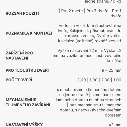
jedné straně, 40 kg
| Pro 2 dveře
| Pro 3 dveře
| Pro 1
ROZSAH POUŽITÍ
dveře
vedení a vozík k přišroubování na
dveře, Kolejnice k přišroubování do
POZNÁMKA K MONTÁŽI
korpusu zvenku, Dvojitá vodicí
kolejnice (volitelně) rovněž zevnitř
Výška nastavení ±2 mm, Výška ±2
ZAŘÍZENÍ PRO
mm na vozíku pomocí nastavovacího
NASTAVENÍ
kolečka
PRO TLOUŠŤKU DVEŘÍ
19 – 25 mm
POČET DVEŘÍ
3,00
| 1,00
| 2,00
| 1.00
s mechanismem tlumeného dotahu
na jedné straně
| s mechanismem
MECHANISMUS
tlumeného dotahu na obou stranách
TLUMENÉHO ZAVÍRÁNÍ
| bez mechanismu tlumeného
dotahu, s nacvakávacím dveřním
dorazem
NASTAVENÍ VÝŠKY
±2 mm