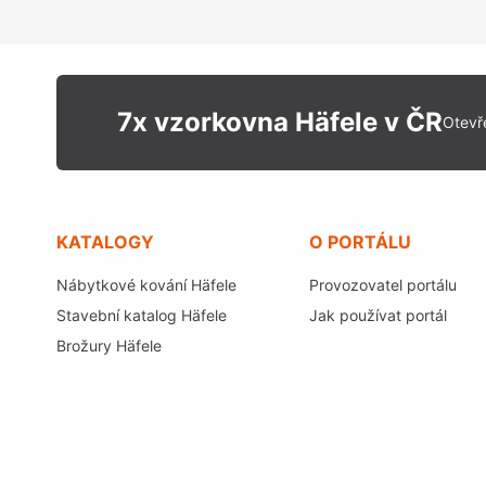
7x vzorkovna Häfele v ČR
Otevř
KATALOGY
O PORTÁLU
Nábytkové kování Häfele
Provozovatel portálu
Stavební katalog Häfele
Jak používat portál
Brožury Häfele