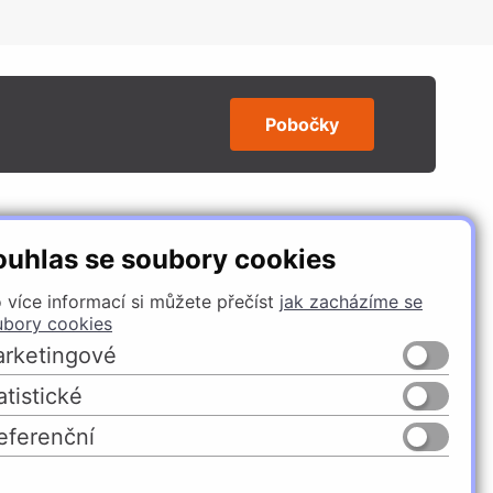
Pobočky
SLEDUJTE NÁS
ouhlas se soubory cookies
 více informací si můžete přečíst
jak zacházíme se
ubory cookies
rketingové
atistické
eferenční
Česko
Slovensko