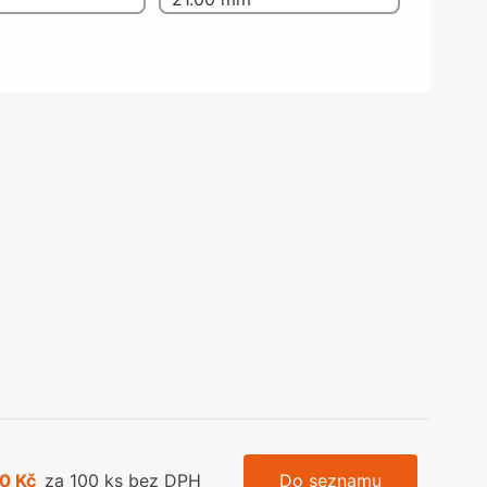
olečka
olové nohy, Nábytkové nohy a
chanismy nastavení
olová kování
bytkové kluzáky a kolečka
0 Kč
za 100 ks bez DPH
Do seznamu