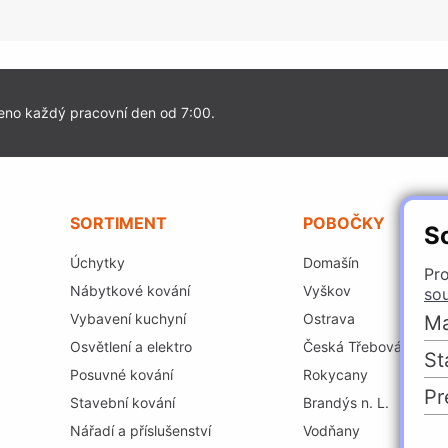
eno každý pracovní den od 7:00.
SORTIMENT
POBOČKY
S
Úchytky
Domašín
Pro
Nábytkové kování
Vyškov
so
Vybavení kuchyní
Ostrava
Ma
Osvětlení a elektro
Česká Třebová
St
Posuvné kování
Rokycany
Pr
Stavební kování
Brandýs n. L.
Nářadí a příslušenství
Vodňany