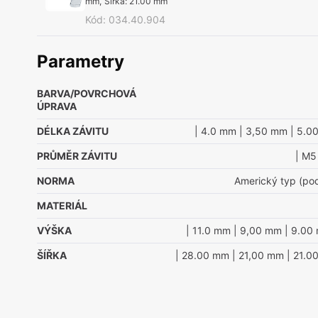
mm
,
Šířka
:
21.00 mm
Kód
:
034.40.904
Parametry
BARVA/POVRCHOVÁ
ÚPRAVA
DÉLKA ZÁVITU
| 4.0 mm
| 3,50 mm
| 5.0
PRŮMĚR ZÁVITU
| M5
NORMA
Americký typ (po
MATERIÁL
VÝŠKA
| 11.0 mm
| 9,00 mm
| 9.00
ŠÍŘKA
| 28.00 mm
| 21,00 mm
| 21.0