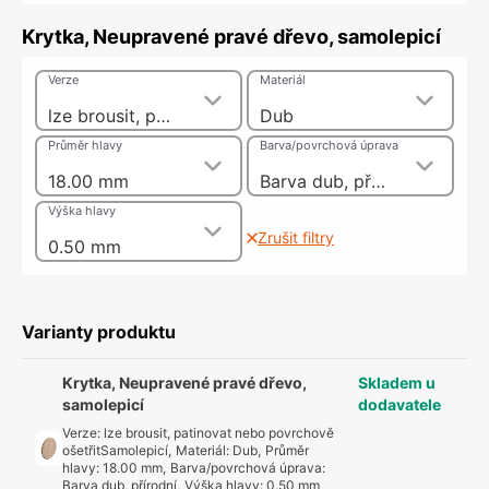
Krytka, Neupravené pravé dřevo, samolepicí
Verze
Materiál
lze brousit, patinovat nebo povrchově ošetřitSamolepicí
Dub
Průměr hlavy
Barva/povrchová úprava
18.00 mm
Barva dub, přírodní
Výška hlavy
Zrušit filtry
0.50 mm
Varianty produktu
Krytka, Neupravené pravé dřevo,
Skladem u
samolepicí
dodavatele
Verze
:
lze brousit, patinovat nebo povrchově
ošetřitSamolepicí
,
Materiál
:
Dub
,
Průměr
hlavy
:
18.00 mm
,
Barva/povrchová úprava
:
Barva dub, přírodní
,
Výška hlavy
:
0.50 mm