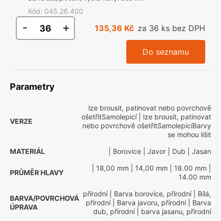
Kód
:
045.26.400
-
+
135,36 Kč
za 36 ks bez DPH
Do seznamu
Parametry
lze brousit, patinovat nebo povrchově
ošetřitSamolepicí
| lze brousit, patinovat
VERZE
nebo povrchově ošetřitSamolepicíBarvy
se mohou lišit
MATERIÁL
| Borovice
| Javor
| Dub
| Jasan
| 18,00 mm
| 14,00 mm
| 18.00 mm
|
PRŮMĚR HLAVY
14.00 mm
přírodní
| Barva borovice, přírodní
| Bílá,
BARVA/POVRCHOVÁ
přírodní
| Barva javoru, přírodní
| Barva
ÚPRAVA
dub, přírodní
| barva jasanu, přírodní