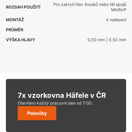
Pro zakrytí hlav šroubů nebo těl spojů
ROZSAH POUŽITÍ
Minifix®
MONTÁŽ
k nalepení
PRŮMĚR
VÝŠKA HLAVY
0,50 mm
| 0.50 mm
7x vzorkovna Häfele v ČR
Otevřeno každý pracovní den od 7:00.
Pobočky