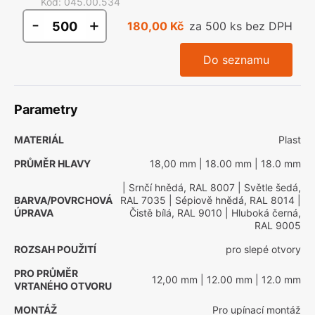
Kód
:
045.00.534
-
+
180,00 Kč
za 500 ks bez DPH
Do seznamu
Parametry
MATERIÁL
Plast
PRŮMĚR HLAVY
18,00 mm
| 18.00 mm
| 18.0 mm
| Srnčí hnědá, RAL 8007
| Světle šedá,
BARVA/POVRCHOVÁ
RAL 7035
| Sépiově hnědá, RAL 8014
|
ÚPRAVA
Čistě bílá, RAL 9010
| Hluboká černá,
RAL 9005
ROZSAH POUŽITÍ
pro slepé otvory
PRO PRŮMĚR
12,00 mm
| 12.00 mm
| 12.0 mm
VRTANÉHO OTVORU
MONTÁŽ
Pro upínací montáž