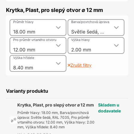
Krytka, Plast, pro slepý otvor ⌀ 12 mm
Průměr hlavy
Barva/povrchová úprava
18.00 mm
Světle šedá, RAL 7035
Pro průměr vrtaného otvoru
Výška hlavy
12.00 mm
2.00 mm
Výška hřídele
Zrušit filtry
8.40 mm
Varianty produktu
Krytka, Plast, pro slepý otvor ⌀ 12 mm
Skladem u
dodavatele
Průměr hlavy
:
18.00 mm
,
Barva/povrchová
úprava
:
Světle šedá, RAL 7035
,
Pro průměr
vrtaného otvoru
:
12.00 mm
,
Výška hlavy
:
2.00
mm
,
Výška hřídele
:
8.40 mm