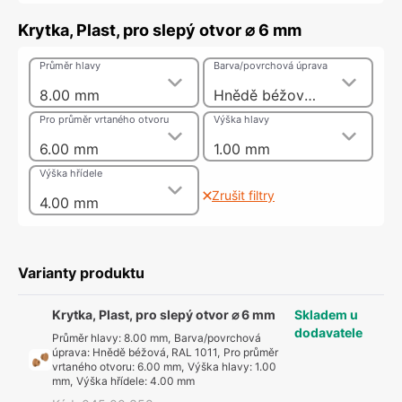
Krytka, Plast, pro slepý otvor ⌀ 6 mm
Průměr hlavy
Barva/povrchová úprava
8.00 mm
Hnědě béžová, RAL 1011
Pro průměr vrtaného otvoru
Výška hlavy
6.00 mm
1.00 mm
Výška hřídele
Zrušit filtry
4.00 mm
Varianty produktu
Krytka, Plast, pro slepý otvor ⌀ 6 mm
Skladem u
dodavatele
Průměr hlavy
:
8.00 mm
,
Barva/povrchová
úprava
:
Hnědě béžová, RAL 1011
,
Pro průměr
vrtaného otvoru
:
6.00 mm
,
Výška hlavy
:
1.00
mm
,
Výška hřídele
:
4.00 mm