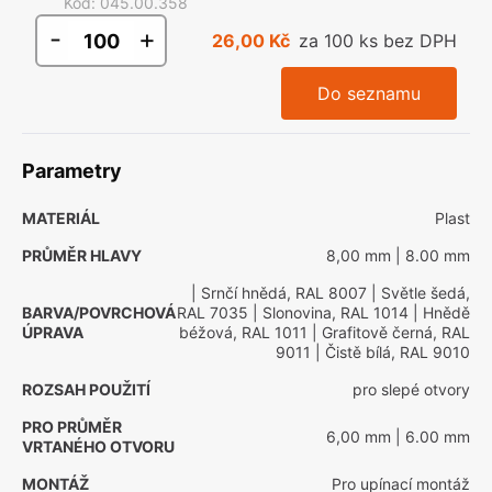
Kód
:
045.00.358
-
+
26,00 Kč
za 100 ks bez DPH
Do seznamu
Parametry
MATERIÁL
Plast
PRŮMĚR HLAVY
8,00 mm
| 8.00 mm
| Srnčí hnědá, RAL 8007
| Světle šedá,
BARVA/POVRCHOVÁ
RAL 7035
| Slonovina, RAL 1014
| Hnědě
ÚPRAVA
béžová, RAL 1011
| Grafitově černá, RAL
9011
| Čistě bílá, RAL 9010
ROZSAH POUŽITÍ
pro slepé otvory
PRO PRŮMĚR
6,00 mm
| 6.00 mm
VRTANÉHO OTVORU
MONTÁŽ
Pro upínací montáž