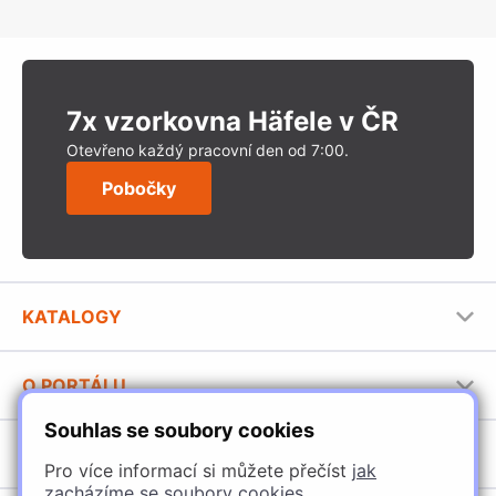
7x vzorkovna Häfele v ČR
Otevřeno každý pracovní den od 7:00.
Pobočky
KATALOGY
Nábytkové kování Häfele
O PORTÁLU
Stavební katalog Häfele
Souhlas se soubory cookies
Provozovatel portálu
Brožury Häfele
SORTIMENT
Jak používat portál
Pro více informací si můžete přečíst
jak
zacházíme se soubory cookies