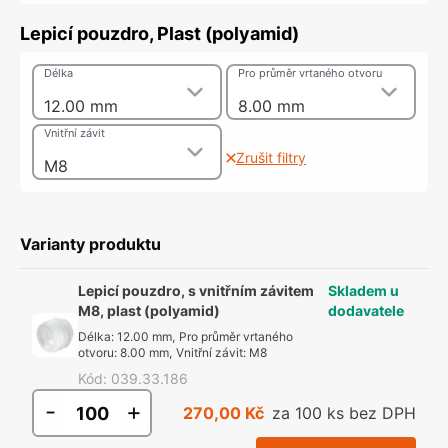
Lepicí pouzdro, Plast (polyamid)
Délka
Pro průměr vrtaného otvoru
12.00 mm
8.00 mm
Vnitřní závit
Zrušit filtry
M8
Varianty produktu
Lepicí pouzdro, s vnitřním závitem
Skladem u
M8, plast (polyamid)
dodavatele
Délka
:
12.00 mm
,
Pro průměr vrtaného
otvoru
:
8.00 mm
,
Vnitřní závit
:
M8
Kód
:
039.33.186
-
+
270,00 Kč
za 100 ks bez DPH