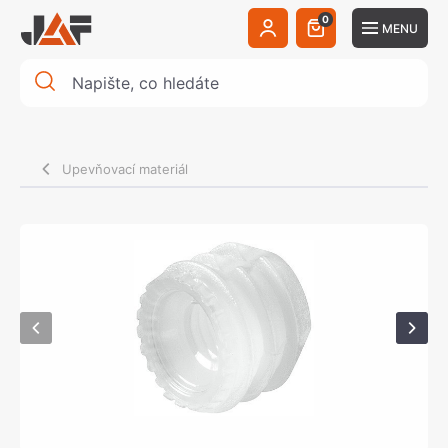
0
MENU
Upevňovací materiál