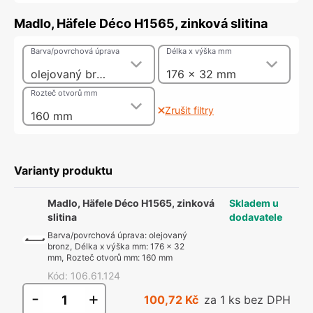
Madlo, Häfele Déco H1565, zinková slitina
Barva/povrchová úprava
Délka x výška mm
olejovaný bronz
176 x 32 mm
Rozteč otvorů mm
Zrušit filtry
160 mm
Varianty produktu
Madlo, Häfele Déco H1565, zinková
Skladem u
slitina
dodavatele
Barva/povrchová úprava
:
olejovaný
bronz
,
Délka x výška mm
:
176 x 32
mm
,
Rozteč otvorů mm
:
160 mm
Kód
:
106.61.124
-
+
100,72 Kč
za 1 ks bez DPH