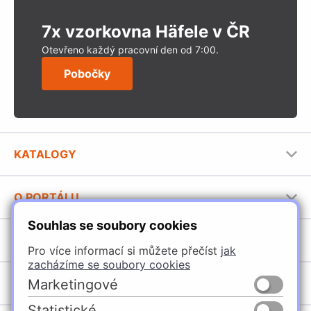
7x vzorkovna Häfele v ČR
Otevřeno každý pracovní den od 7:00.
Pobočky
KATALOGY
Nábytkové kování Häfele
O PORTÁLU
Stavební katalog Häfele
Souhlas se soubory cookies
Provozovatel portálu
Brožury Häfele
SORTIMENT
Jak používat portál
Pro více informací si můžete přečíst
jak
zacházíme se soubory cookies
Úchytky
POBOČKY
Marketingové
Nábytkové kování
Statistické