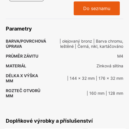
Do seznamu
Parametry
BARVA/POVRCHOVÁ
| olejovaný bronz
| Barva chromu,
ÚPRAVA
leštěné
| Černá, nikl, kartáčováno
PRŮMĚR ZÁVITU
M4
MATERIÁL
Zinková slitina
DÉLKA X VÝŠKA
| 144 x 32 mm
| 176 x 32 mm
MM
ROZTEČ OTVORŮ
| 160 mm
| 128 mm
MM
Doplňkové výrobky a příslušenství