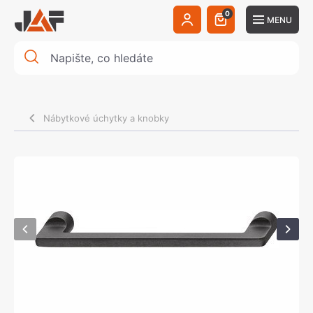
0
MENU
Nábytkové úchytky a knobky