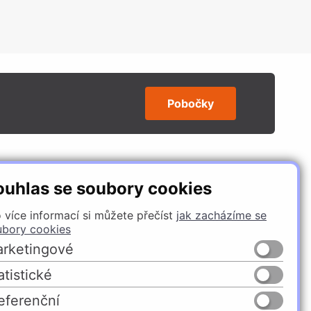
Pobočky
SLEDUJTE NÁS
ouhlas se soubory cookies
 více informací si můžete přečíst
jak zacházíme se
ubory cookies
rketingové
atistické
eferenční
Česko
Slovensko