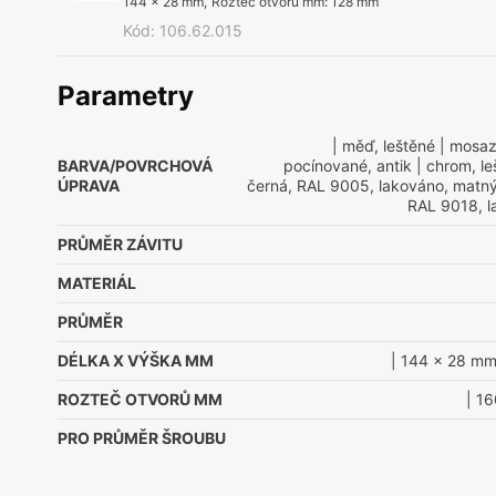
144 x 28 mm
,
Rozteč otvorů mm
:
128 mm
Kód
:
106.62.015
Parametry
| měď, leštěné
| mosaz
BARVA/POVRCHOVÁ
pocínované, antik
| chrom, le
ÚPRAVA
černá, RAL 9005, lakováno, matn
RAL 9018, l
PRŮMĚR ZÁVITU
MATERIÁL
PRŮMĚR
DÉLKA X VÝŠKA MM
| 144 x 28 m
ROZTEČ OTVORŮ MM
| 1
PRO PRŮMĚR ŠROUBU