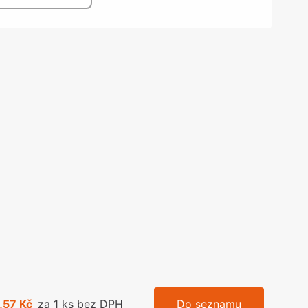
olečka
olové nohy, Nábytkové nohy a
chanismy nastavení
olová kování
bytkové kluzáky a kolečka
,57 Kč
za 1 ks bez DPH
Do seznamu