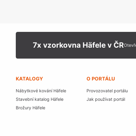
7x vzorkovna Häfele v ČR
Otevř
KATALOGY
O PORTÁLU
Nábytkové kování Häfele
Provozovatel portálu
Stavební katalog Häfele
Jak používat portál
Brožury Häfele