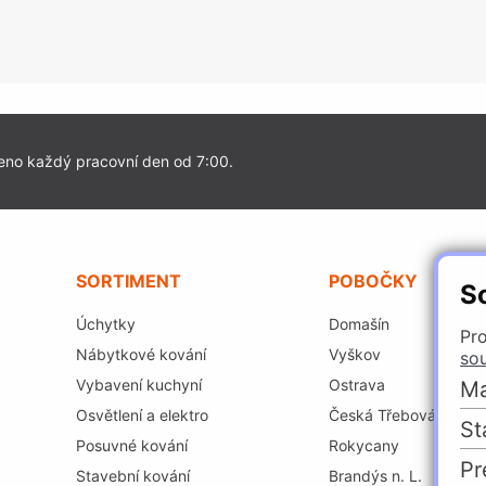
eno každý pracovní den od 7:00.
SORTIMENT
POBOČKY
S
Úchytky
Domašín
Pro
Nábytkové kování
Vyškov
so
Vybavení kuchyní
Ostrava
Ma
Osvětlení a elektro
Česká Třebová
St
Posuvné kování
Rokycany
Pr
Stavební kování
Brandýs n. L.