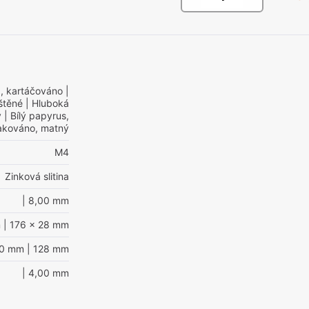
, kartáčováno
|
štěné
| Hluboká
ý
| Bílý papyrus,
akováno, matný
M4
Zinková slitina
| 8,00 mm
m
| 176 x 28 mm
60 mm
| 128 mm
| 4,00 mm