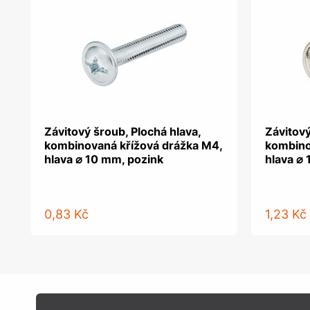
Závitový šroub, Plochá hlava,
Závitový
kombinovaná křížová drážka M4,
kombino
hlava ⌀ 10 mm, pozink
hlava ⌀
0,83 Kč
1,23 Kč