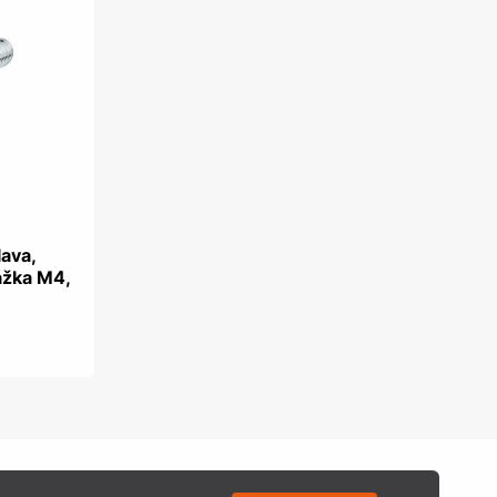
lava,
ážka M4,