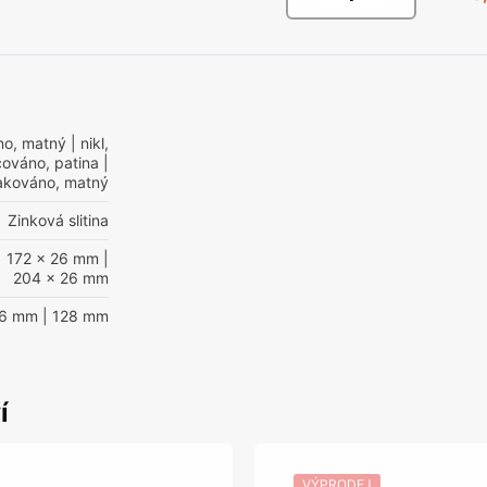
áno, matný
| nikl,
čováno, patina
|
lakováno, matný
Zinková slitina
| 172 x 26 mm
|
204 x 26 mm
96 mm
| 128 mm
í
VÝPRODEJ