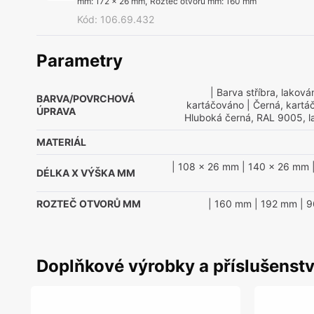
mm
:
172 x 26 mm
,
Rozteč otvorů mm
:
160 mm
Kód
:
106.69.432
Parametry
| Barva stříbra, lakov
BARVA/POVRCHOVÁ
kartáčováno
| Černá, kartá
ÚPRAVA
Hluboká černá, RAL 9005, 
MATERIÁL
| 108 x 26 mm
| 140 x 26 mm
DÉLKA X VÝŠKA MM
ROZTEČ OTVORŮ MM
| 160 mm
| 192 mm
| 
Doplňkové výrobky a příslušenstv