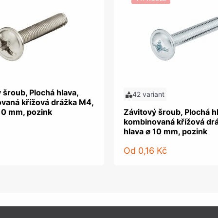
 šroub, Plochá hlava,
42 variant
vaná křížová drážka M4,
 10 mm, pozink
Závitový šroub, Plochá h
kombinovaná křížová dr
hlava ⌀ 10 mm, pozink
Od
0,16 Kč