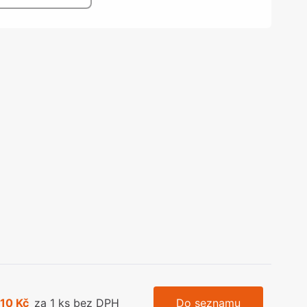
olečka
olové nohy, Nábytkové nohy a
chanismy nastavení
olová kování
bytkové kluzáky a kolečka
,10 Kč
za 1 ks bez DPH
Do seznamu