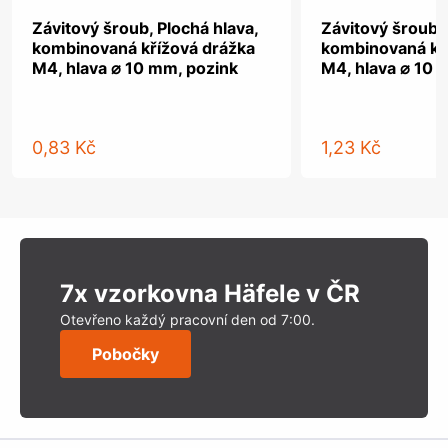
Závitový šroub, Plochá hlava,
Závitový šroub, 
kombinovaná křížová drážka
kombinovaná kř
M4, hlava ⌀ 10 mm, pozink
M4, hlava ⌀ 10 
0,83 Kč
1,23 Kč
7x vzorkovna Häfele v ČR
Otevřeno každý pracovní den od 7:00.
Pobočky