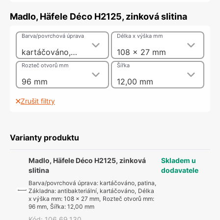
Madlo, Häfele Déco H2125, zinková slitina
Barva/povrchová úprava
Délka x výška mm
kartáčováno, patina, Základna: antibakteriální, kartáčováno
108 x 27 mm
Rozteč otvorů mm
Šířka
96 mm
12,00 mm
Zrušit filtry
Varianty produktu
Madlo, Häfele Déco H2125, zinková
Skladem u
slitina
dodavatele
Barva/povrchová úprava
:
kartáčováno, patina,
Základna: antibakteriální, kartáčováno
,
Délka
x výška mm
:
108 x 27 mm
,
Rozteč otvorů mm
:
96 mm
,
Šířka
:
12,00 mm
Kód
:
106.69.130