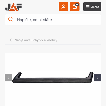
0
MENU
Nábytkové úchytky a knobky