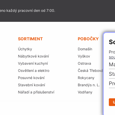
eno každý pracovní den od 7:00.
SORTIMENT
POBOČKY
S
Úchytky
Domašín
Pro
Nábytkové kování
Vyškov
so
Vybavení kuchyní
Ostrava
Ma
Osvětlení a elektro
Česká Třebová
St
Posuvné kování
Rokycany
Pr
Stavební kování
Brandýs n. L.
Nářadí a příslušenství
Vodňany
U