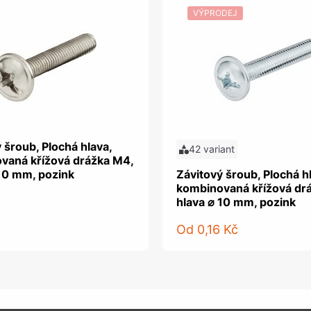
VÝPRODEJ
 šroub, Plochá hlava,
42 variant
vaná křížová drážka M4,
 10 mm, pozink
Závitový šroub, Plochá h
kombinovaná křížová dr
hlava ⌀ 10 mm, pozink
Od
0,16 Kč