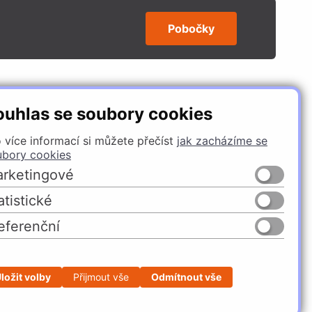
Pobočky
SLEDUJTE NÁS
ouhlas se soubory cookies
 více informací si můžete přečíst
jak zacházíme se
ubory cookies
rketingové
atistické
eferenční
Česko
Slovensko
ložit volby
Přijmout vše
Odmítnout vše
Profesionální e-shop na míru