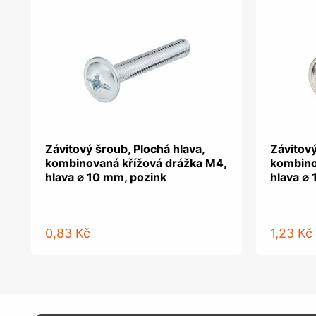
Závitový šroub, Plochá hlava,
Závitový
kombinovaná křížová drážka M4,
kombino
hlava ⌀ 10 mm, pozink
hlava ⌀
0,83 Kč
1,23 Kč