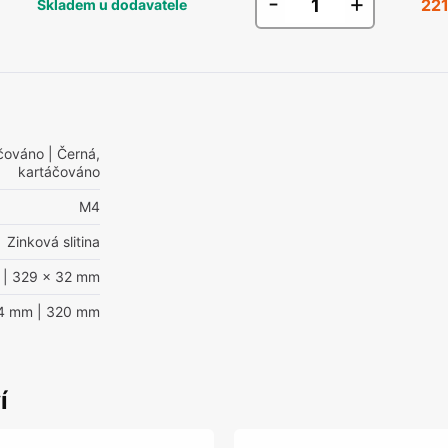
-
+
221
Skladem u dodavatele
áčováno
| Černá,
kartáčováno
M4
Zinková slitina
| 329 x 32 mm
4 mm
| 320 mm
í