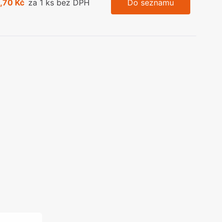
,70 Kč
za 1 ks bez DPH
Do seznamu