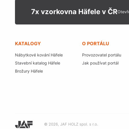
7x vzorkovna Häfele v ČR
Otevř
KATALOGY
O PORTÁLU
Nábytkové kování Häfele
Provozovatel portálu
Stavební katalog Häfele
Jak používat portál
Brožury Häfele
© 2026, JAF HOLZ spol. s r.o.