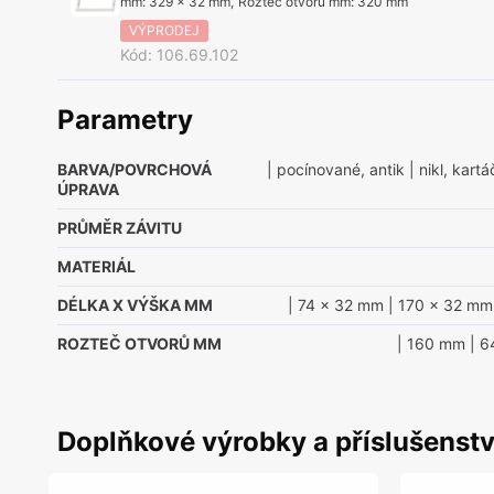
mm
:
329 x 32 mm
,
Rozteč otvorů mm
:
320 mm
VÝPRODEJ
Kód
:
106.69.102
Parametry
BARVA/POVRCHOVÁ
| pocínované, antik
| nikl, kart
ÚPRAVA
PRŮMĚR ZÁVITU
MATERIÁL
DÉLKA X VÝŠKA MM
| 74 x 32 mm
| 170 x 32 mm
ROZTEČ OTVORŮ MM
| 160 mm
| 6
Doplňkové výrobky a příslušenstv