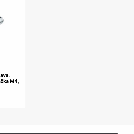
lava,
ážka M4,