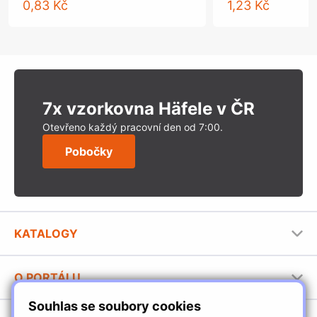
0,83 Kč
1,23 Kč
7x vzorkovna Häfele v ČR
Otevřeno každý pracovní den od 7:00.
Pobočky
KATALOGY
Nábytkové kování Häfele
O PORTÁLU
Stavební katalog Häfele
Souhlas se soubory cookies
Provozovatel portálu
Brožury Häfele