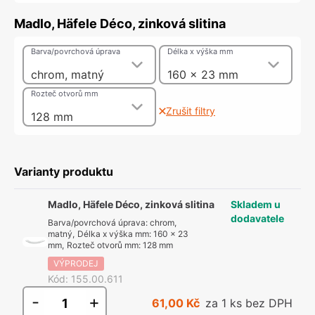
Madlo, Häfele Déco, zinková slitina
Barva/povrchová úprava
Délka x výška mm
chrom, matný
160 x 23 mm
Rozteč otvorů mm
Zrušit filtry
128 mm
Varianty produktu
Madlo, Häfele Déco, zinková slitina
Skladem u
dodavatele
Barva/povrchová úprava
:
chrom,
matný
,
Délka x výška mm
:
160 x 23
mm
,
Rozteč otvorů mm
:
128 mm
VÝPRODEJ
Kód
:
155.00.611
-
+
61,00 Kč
za 1 ks bez DPH