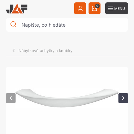
0
MENU
Nábytkové úchytky a knobky