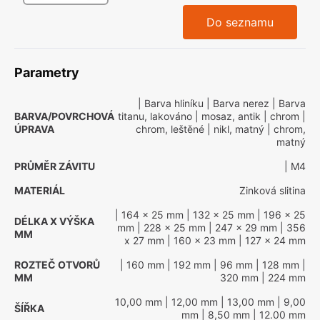
Do seznamu
Parametry
| Barva hliníku
| Barva nerez
| Barva
BARVA/POVRCHOVÁ
titanu, lakováno
| mosaz, antik
| chrom
|
ÚPRAVA
chrom, leštěné
| nikl, matný
| chrom,
matný
PRŮMĚR ZÁVITU
| M4
MATERIÁL
Zinková slitina
| 164 x 25 mm
| 132 x 25 mm
| 196 x 25
DÉLKA X VÝŠKA
mm
| 228 x 25 mm
| 247 x 29 mm
| 356
MM
x 27 mm
| 160 x 23 mm
| 127 x 24 mm
ROZTEČ OTVORŮ
| 160 mm
| 192 mm
| 96 mm
| 128 mm
|
MM
320 mm
| 224 mm
10,00 mm
| 12,00 mm
| 13,00 mm
| 9,00
ŠÍŘKA
mm
| 8,50 mm
| 12.00 mm