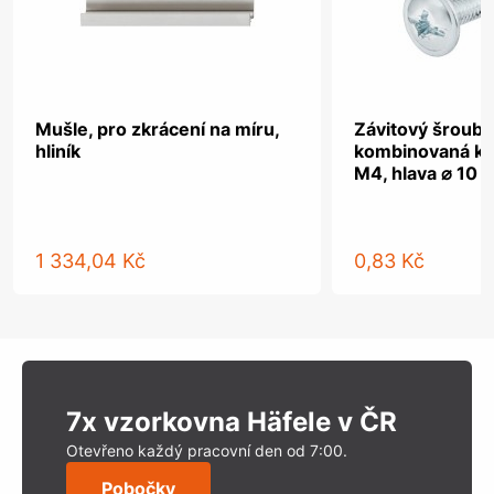
Mušle, pro zkrácení na míru,
Závitový šroub, 
hliník
kombinovaná kř
M4, hlava ⌀ 10 
1 334,04 Kč
0,83 Kč
7x vzorkovna Häfele v ČR
Otevřeno každý pracovní den od 7:00.
Pobočky