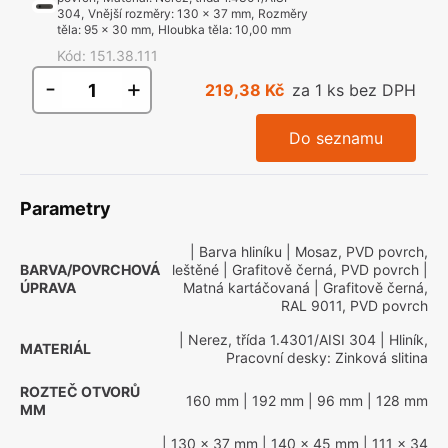
304
,
Vnější rozměry
:
130 x 37 mm
,
Rozměry
těla
:
95 x 30 mm
,
Hloubka těla
:
10,00 mm
Kód
:
151.38.111
-
+
219,38 Kč
za 1 ks bez DPH
Do seznamu
Parametry
| Barva hliníku
| Mosaz, PVD povrch,
BARVA/POVRCHOVÁ
leštěné
| Grafitově černá, PVD povrch
|
ÚPRAVA
Matná kartáčovaná
| Grafitově černá,
RAL 9011, PVD povrch
| Nerez, třída 1.4301/AISI 304
| Hliník,
MATERIÁL
Pracovní desky: Zinková slitina
ROZTEČ OTVORŮ
160 mm
| 192 mm
| 96 mm
| 128 mm
MM
| 130 x 37 mm
| 140 x 45 mm
| 111 x 34