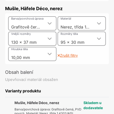
Mušle, Häfele Déco, nerez
Barva/povrchová úprava
Materiál
Grafitově černá, PVD povrch
Nerez, třída 1.4301/AISI 304
Vnější rozměry
Rozměry těla
130 x 37 mm
95 x 30 mm
Hloubka těla
Zrušit filtry
10,00 mm
Obsah balení
Upevňovací materiál obsažen
Varianty produktu
Mušle, Häfele Déco, nerez
Skladem u
dodavatele
Barva/povrchová úprava
:
Grafitově černá, PVD
povrch
,
Materiál
:
Nerez, třída 1.4301/AISI