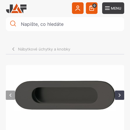
0
MENU
Nábytkové úchytky a knobky