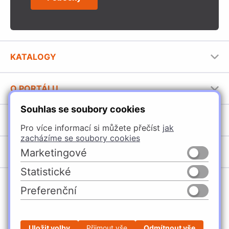
KATALOGY
Nábytkové kování Häfele
O PORTÁLU
Stavební katalog Häfele
Souhlas se soubory cookies
Provozovatel portálu
Brožury Häfele
SORTIMENT
Pro více informací si můžete přečíst
jak
Jak používat portál
zacházíme se soubory cookies
Úchytky
Marketingové
POBOČKY
Nábytkové kování
Statistické
Domašín
Vybavení kuchyní
Preferenční
Vyškov
Osvětlení a elektro
Česko
Slovensko
Ostrava
Posuvné kování
Česká Třebová
Stavební kování
Uložit volby
Přijmout vše
Odmítnout vše