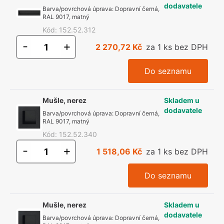
dodavatele
Barva/povrchová úprava
:
Dopravní černá,
RAL 9017, matný
Kód
:
152.52.312
-
+
2 270,72 Kč
za 1 ks bez DPH
Do seznamu
Mušle, nerez
Skladem u
dodavatele
Barva/povrchová úprava
:
Dopravní černá,
RAL 9017, matný
Kód
:
152.52.340
-
+
1 518,06 Kč
za 1 ks bez DPH
Do seznamu
Mušle, nerez
Skladem u
dodavatele
Barva/povrchová úprava
:
Dopravní černá,