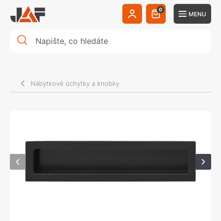
0
MENU
Nábytkové úchytky a knobky