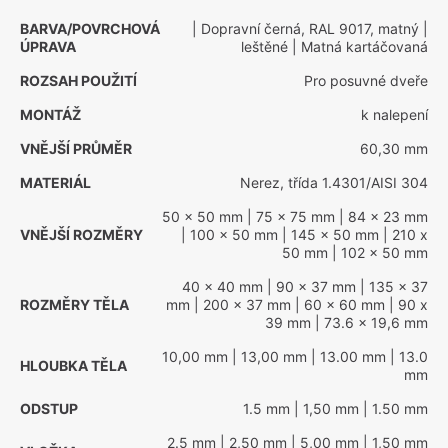
BARVA/POVRCHOVÁ
| Dopravní černá, RAL 9017, matný
|
ÚPRAVA
leštěné
| Matná kartáčovaná
ROZSAH POUŽITÍ
Pro posuvné dveře
MONTÁŽ
k nalepení
VNĚJŠÍ PRŮMĚR
60,30 mm
MATERIÁL
Nerez, třída 1.4301/AISI 304
50 x 50 mm
| 75 x 75 mm
| 84 x 23 mm
VNĚJŠÍ ROZMĚRY
| 100 x 50 mm
| 145 x 50 mm
| 210 x
50 mm
| 102 x 50 mm
40 x 40 mm
| 90 x 37 mm
| 135 x 37
ROZMĚRY TĚLA
mm
| 200 x 37 mm
| 60 x 60 mm
| 90 x
39 mm
| 73.6 x 19,6 mm
10,00 mm
| 13,00 mm
| 13.00 mm
| 13.0
HLOUBKA TĚLA
mm
ODSTUP
1.5 mm
| 1,50 mm
| 1.50 mm
2.5 mm
| 2,50 mm
| 5,00 mm
| 1,50 mm