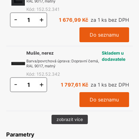
RAL 9017, matný
Kód
:
152.52.341
-
+
1 676,99 Kč
za 1 ks bez DPH
Do seznamu
Mušle, nerez
Skladem u
dodavatele
Barva/povrchová úprava
:
Dopravní černá,
RAL 9017, matný
Kód
:
152.52.342
-
+
1 797,61 Kč
za 1 ks bez DPH
Do seznamu
zobrazit více
Parametry