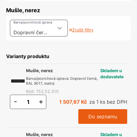
Mušle, nerez
Barva/povrchová úprava
Zrušit filtry
Dopravní černá, RAL 9017, matný
Varianty produktu
Mušle, nerez
Skladem u
dodavatele
Barva/povrchová úprava
:
Dopravní černá,
RAL 9017, matný
Kód
:
152.52.310
-
+
1 507,67 Kč
za 1 ks bez DPH
Do seznamu
Mušle, nerez
Skladem u