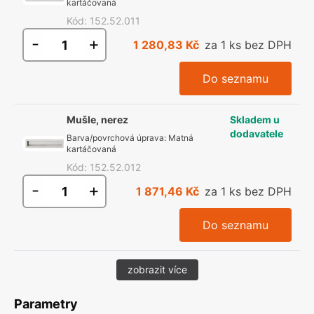
kartáčovaná
Kód
:
152.52.011
-
+
1 280,83 Kč
za 1 ks bez DPH
Do seznamu
Mušle, nerez
Skladem u
dodavatele
Barva/povrchová úprava
:
Matná
kartáčovaná
Kód
:
152.52.012
-
+
1 871,46 Kč
za 1 ks bez DPH
Do seznamu
zobrazit více
Parametry