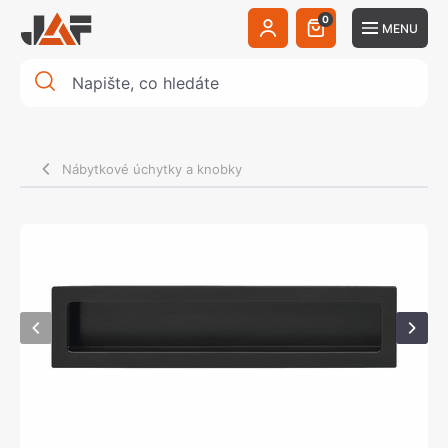
0
MENU
Nábytkové úchytky a knobky