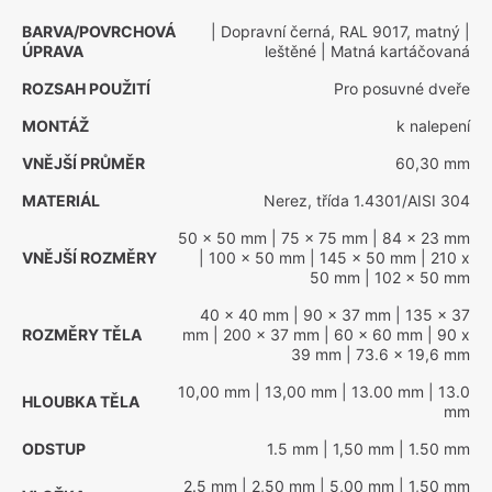
BARVA/POVRCHOVÁ
| Dopravní černá, RAL 9017, matný
|
ÚPRAVA
leštěné
| Matná kartáčovaná
ROZSAH POUŽITÍ
Pro posuvné dveře
MONTÁŽ
k nalepení
VNĚJŠÍ PRŮMĚR
60,30 mm
MATERIÁL
Nerez, třída 1.4301/AISI 304
50 x 50 mm
| 75 x 75 mm
| 84 x 23 mm
VNĚJŠÍ ROZMĚRY
| 100 x 50 mm
| 145 x 50 mm
| 210 x
50 mm
| 102 x 50 mm
40 x 40 mm
| 90 x 37 mm
| 135 x 37
ROZMĚRY TĚLA
mm
| 200 x 37 mm
| 60 x 60 mm
| 90 x
39 mm
| 73.6 x 19,6 mm
10,00 mm
| 13,00 mm
| 13.00 mm
| 13.0
HLOUBKA TĚLA
mm
ODSTUP
1.5 mm
| 1,50 mm
| 1.50 mm
2.5 mm
| 2,50 mm
| 5,00 mm
| 1,50 mm