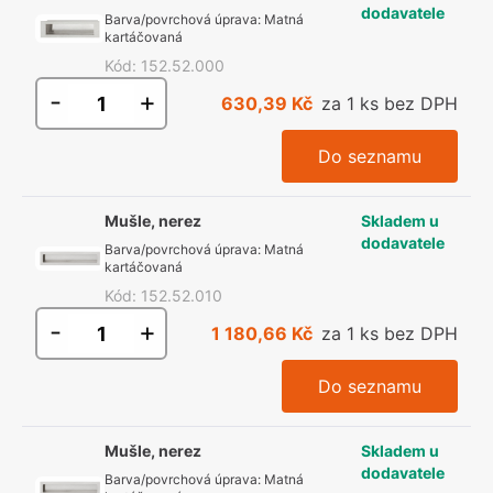
dodavatele
Barva/povrchová úprava
:
Matná
kartáčovaná
Kód
:
152.52.000
-
+
630,39 Kč
za 1 ks bez DPH
Do seznamu
Mušle, nerez
Skladem u
dodavatele
Barva/povrchová úprava
:
Matná
kartáčovaná
Kód
:
152.52.010
-
+
1 180,66 Kč
za 1 ks bez DPH
Do seznamu
Mušle, nerez
Skladem u
dodavatele
Barva/povrchová úprava
:
Matná