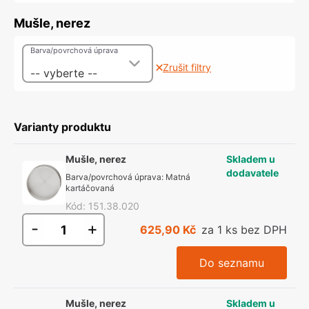
Mušle, nerez
Barva/povrchová úprava
Zrušit filtry
-- vyberte --
Varianty produktu
Mušle, nerez
Skladem u
dodavatele
Barva/povrchová úprava
:
Matná
kartáčovaná
Kód
:
151.38.020
-
+
625,90 Kč
za 1 ks bez DPH
Do seznamu
Mušle, nerez
Skladem u