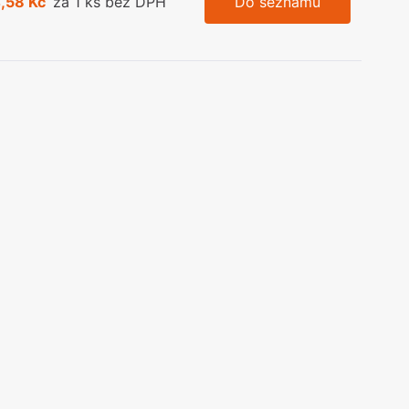
,58 Kč
za 1 ks bez DPH
Do seznamu