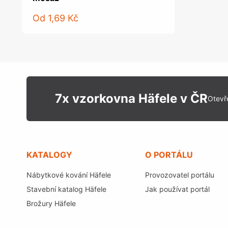
Od
1,69 Kč
7x vzorkovna Häfele v ČR
Otevř
KATALOGY
O PORTÁLU
Nábytkové kování Häfele
Provozovatel portálu
Stavební katalog Häfele
Jak používat portál
Brožury Häfele