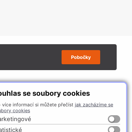
Pobočky
SLEDUJTE NÁS
ouhlas se soubory cookies
 více informací si můžete přečíst
jak zacházíme se
ubory cookies
rketingové
atistické