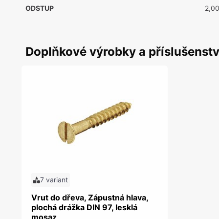
ODSTUP
2,0
Doplňkové výrobky a příslušenstv
7 variant
Vrut do dřeva, Zápustná hlava,
plochá drážka DIN 97, lesklá
mosaz