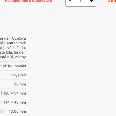
-
+
354
Na objednání u dodavatele
lesklé
| Ocelová
lé
| Antracitově
lé
| světle šedá,
stě bílá, lesklé
|
istě bílá, matný
K přišroubování
Polyamid
90 mm
| 120 x 54 mm
m
| 114 x 48 mm
 mm
| 13.00 mm