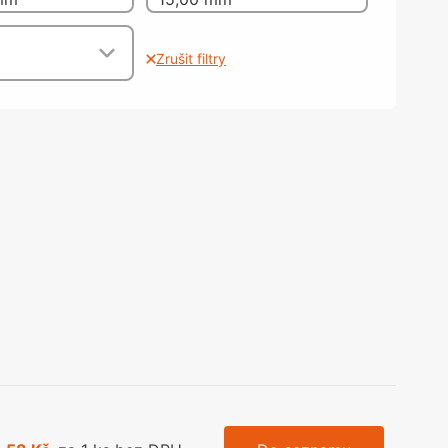
olečka
olové nohy, Nábytkové nohy a
chanismy nastavení
Zrušit filtry
olová kování
bytkové kluzáky a kolečka