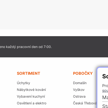
eno každý pracovní den od 7:00.
SORTIMENT
POBOČKY
S
Úchytky
Domašín
Pro
Nábytkové kování
Vyškov
so
Vybavení kuchyní
Ostrava
Ma
Osvětlení a elektro
Česká Třebová
St