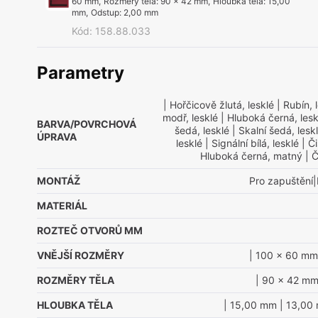
60 mm
,
Rozměry těla
:
90 x 42 mm
,
Hloubka těla
:
15,00
mm
,
Odstup
:
2,00 mm
Kód
:
158.88.033
Parametry
| Hořčicově žlutá, lesklé
| Rubín, 
modř, lesklé
| Hluboká černá, lesk
BARVA/POVRCHOVÁ
šedá, lesklé
| Skalní šedá, lesk
ÚPRAVA
lesklé
| Signální bílá, lesklé
| Či
Hluboká černá, matný
| Č
MONTÁŽ
Pro zapuštění|
MATERIÁL
ROZTEČ OTVORŮ MM
VNĚJŠÍ ROZMĚRY
| 100 x 60 mm
ROZMĚRY TĚLA
| 90 x 42 m
HLOUBKA TĚLA
| 15,00 mm
| 13,00