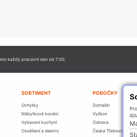
eno každý pracovní den od 7:00.
SORTIMENT
POBOČKY
S
Úchytky
Domašín
Pro
Nábytkové kování
Vyškov
so
Vybavení kuchyní
Ostrava
Ma
Osvětlení a elektro
Česká Třebová
St