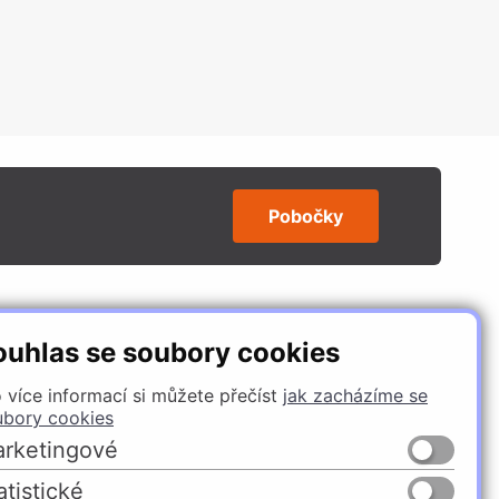
Pobočky
SLEDUJTE NÁS
ouhlas se soubory cookies
 více informací si můžete přečíst
jak zacházíme se
ubory cookies
rketingové
atistické