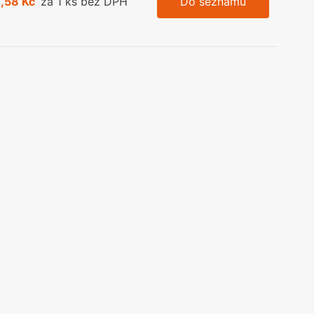
,58 Kč
za 1 ks bez DPH
Do seznamu