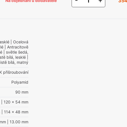
-
+
354
Na objednání u dodavatele
0
lesklé
| Ocelová
lé
| Antracitově
lé
| světle šedá,
stě bílá, lesklé
|
istě bílá, matný
K přišroubování
Polyamid
90 mm
| 120 x 54 mm
m
| 114 x 48 mm
 mm
| 13.00 mm