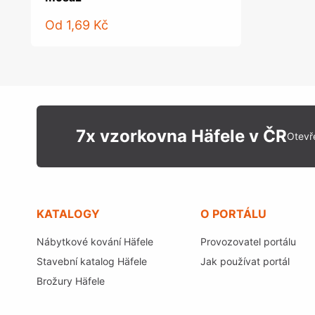
Od
1,69 Kč
7x vzorkovna Häfele v ČR
Otevř
KATALOGY
O PORTÁLU
Nábytkové kování Häfele
Provozovatel portálu
Stavební katalog Häfele
Jak používat portál
Brožury Häfele