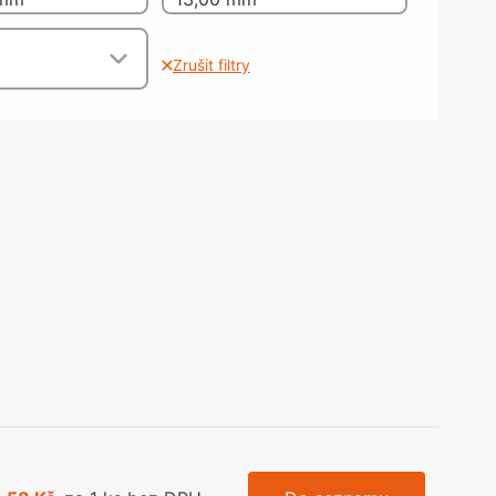
olečka
olové nohy, Nábytkové nohy a
chanismy nastavení
Zrušit filtry
olová kování
bytkové kluzáky a kolečka