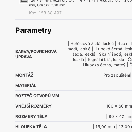
120 x 54 mm
,
Rozměry těla
:
114 x 48 mm
,
Hloubka těla
:
13,0
mm
,
Odstup
:
2,00 mm
Kód
:
158.88.497
Parametry
| Hořčicově žlutá, lesklé
| Rubín, 
modř, lesklé
| Hluboká černá, lesk
BARVA/POVRCHOVÁ
šedá, lesklé
| Skalní šedá, lesk
ÚPRAVA
lesklé
| Signální bílá, lesklé
| Či
Hluboká černá, matný
| Č
MONTÁŽ
Pro zapuštění|
MATERIÁL
ROZTEČ OTVORŮ MM
VNĚJŠÍ ROZMĚRY
| 100 x 60 mm
ROZMĚRY TĚLA
| 90 x 42 m
HLOUBKA TĚLA
| 15,00 mm
| 13,00