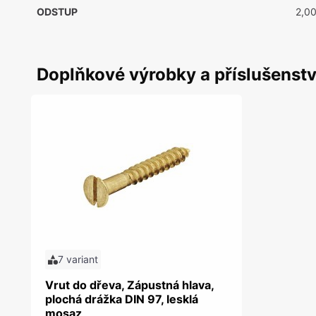
ODSTUP
2,0
Doplňkové výrobky a příslušenstv
7 variant
Vrut do dřeva, Zápustná hlava,
plochá drážka DIN 97, lesklá
mosaz