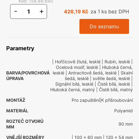
Kód
:
158.88.690
-
+
426,19 Kč
za 1 ks bez DPH
Do seznamu
Parametry
| Hořčicově žlutá, lesklé
| Rubín, lesklé
|
Ocelová modř, lesklé
| Hluboká černá,
BARVA/POVRCHOVÁ
lesklé
| Antracitově šedá, lesklé
| Skalní
ÚPRAVA
šedá, lesklé
| světle šedá, lesklé
|
Signální bílá, lesklé
| Čistě bílá, lesklé
|
Hluboká černá, matný
| Čistě bílá, matný
MONTÁŽ
Pro zapuštění|K přišroubování
MATERIÁL
Polyamid
ROZTEČ OTVORŮ
90 mm
MM
VNĚJŠÍ ROZMĚRY
| 100 x 60 mm
| 120 x 54 mm