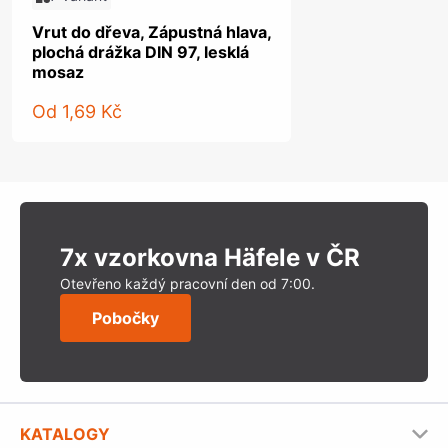
Vrut do dřeva, Zápustná hlava,
plochá drážka DIN 97, lesklá
mosaz
Od
1,69 Kč
7x vzorkovna Häfele v ČR
Otevřeno každý pracovní den od 7:00.
Pobočky
KATALOGY