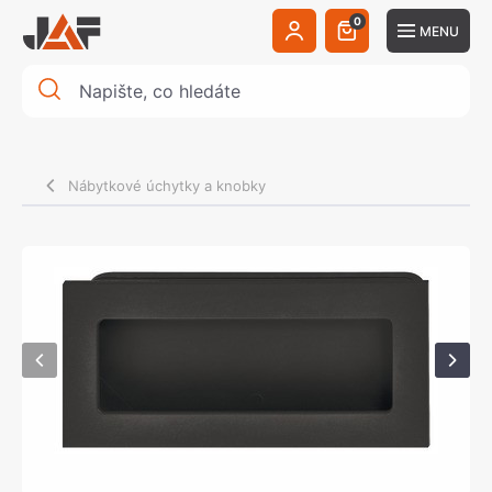
0
MENU
Nábytkové úchytky a knobky