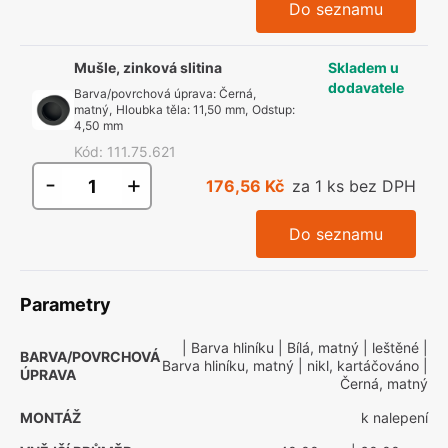
Do seznamu
Mušle, zinková slitina
Skladem u
dodavatele
Barva/povrchová úprava
:
Černá,
matný
,
Hloubka těla
:
11,50 mm
,
Odstup
:
4,50 mm
Kód
:
111.75.621
-
+
176,56 Kč
za 1 ks bez DPH
Do seznamu
Parametry
| Barva hliníku
| Bílá, matný
| leštěné
|
BARVA/POVRCHOVÁ
Barva hliníku, matný
| nikl, kartáčováno
|
ÚPRAVA
Černá, matný
MONTÁŽ
k nalepení