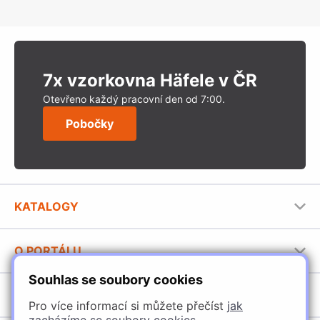
7x vzorkovna Häfele v ČR
Otevřeno každý pracovní den od 7:00.
Pobočky
KATALOGY
Nábytkové kování Häfele
O PORTÁLU
Stavební katalog Häfele
Souhlas se soubory cookies
Provozovatel portálu
Brožury Häfele
SORTIMENT
Jak používat portál
Pro více informací si můžete přečíst
jak