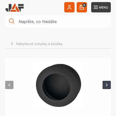
0
MENU
Nábytkové úchytky a knobky