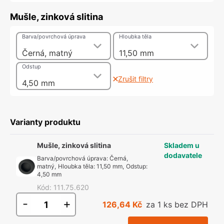
Mušle, zinková slitina
Barva/povrchová úprava
Hloubka těla
Černá, matný
11,50 mm
Odstup
Zrušit filtry
4,50 mm
Varianty produktu
Mušle, zinková slitina
Skladem u
dodavatele
Barva/povrchová úprava
:
Černá,
matný
,
Hloubka těla
:
11,50 mm
,
Odstup
:
4,50 mm
Kód
:
111.75.620
-
+
126,64 Kč
za 1 ks bez DPH