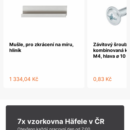
Mušle, pro zkrácení na míru,
Závitový šroub, 
hliník
kombinovaná kř
M4, hlava ⌀ 10 
1 334,04 Kč
0,83 Kč
7x vzorkovna Häfele v ČR
Otevřeno každý pracovní den od 7:00.