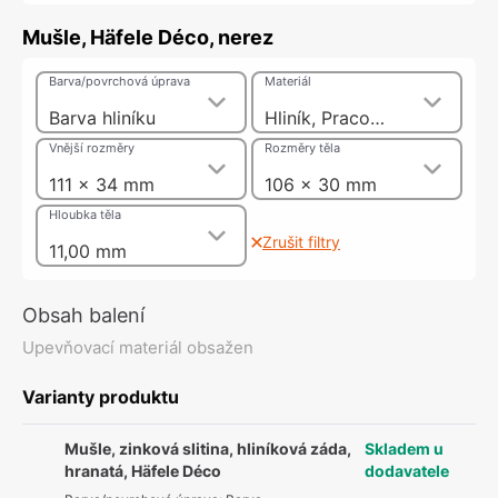
Mušle, Häfele Déco, nerez
Barva/povrchová úprava
Materiál
Barva hliníku
Hliník, Pracovní desky: Zinková slitina
Vnější rozměry
Rozměry těla
111 x 34 mm
106 x 30 mm
Hloubka těla
Zrušit filtry
11,00 mm
Obsah balení
Upevňovací materiál obsažen
Varianty produktu
Mušle, zinková slitina, hliníková záda,
Skladem u
hranatá, Häfele Déco
dodavatele