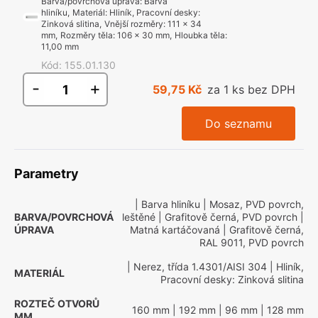
Barva/povrchová úprava
:
Barva
hliníku
,
Materiál
:
Hliník, Pracovní desky:
Zinková slitina
,
Vnější rozměry
:
111 x 34
mm
,
Rozměry těla
:
106 x 30 mm
,
Hloubka těla
:
11,00 mm
Kód
:
155.01.130
-
+
59,75 Kč
za 1 ks bez DPH
Do seznamu
Parametry
| Barva hliníku
| Mosaz, PVD povrch,
BARVA/POVRCHOVÁ
leštěné
| Grafitově černá, PVD povrch
|
ÚPRAVA
Matná kartáčovaná
| Grafitově černá,
RAL 9011, PVD povrch
| Nerez, třída 1.4301/AISI 304
| Hliník,
MATERIÁL
Pracovní desky: Zinková slitina
ROZTEČ OTVORŮ
160 mm
| 192 mm
| 96 mm
| 128 mm
MM