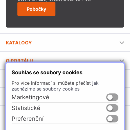
Pobočky
KATALOGY
Nábytkové kování Häfele
O PORTÁLU
Stavební katalog Häfele
Souhlas se soubory cookies
Provozovatel portálu
Brožury Häfele
SORTIMENT
Pro více informací si můžete přečíst
jak
Jak používat portál
zacházíme se soubory cookies
Úchytky
Marketingové
POBOČKY
Nábytkové kování
Statistické
Domašín
Vybavení kuchyní
Preferenční
Vyškov
Osvětlení a elektro
Česko
Slovensko
Ostrava
Posuvné kování