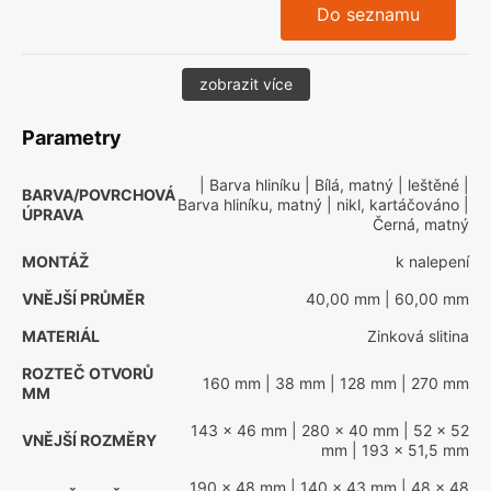
Do seznamu
zobrazit více
Parametry
| Barva hliníku
| Bílá, matný
| leštěné
|
BARVA/POVRCHOVÁ
Barva hliníku, matný
| nikl, kartáčováno
|
ÚPRAVA
Černá, matný
MONTÁŽ
k nalepení
VNĚJŠÍ PRŮMĚR
40,00 mm
| 60,00 mm
MATERIÁL
Zinková slitina
ROZTEČ OTVORŮ
160 mm
| 38 mm
| 128 mm
| 270 mm
MM
143 x 46 mm
| 280 x 40 mm
| 52 x 52
VNĚJŠÍ ROZMĚRY
mm
| 193 x 51,5 mm
190 x 48 mm
| 140 x 43 mm
| 48 x 48