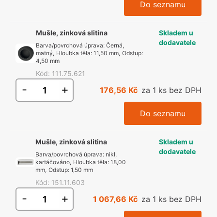
Do seznamu
Mušle, zinková slitina
Skladem u
dodavatele
Barva/povrchová úprava
:
Černá,
matný
,
Hloubka těla
:
11,50 mm
,
Odstup
:
4,50 mm
Kód
:
111.75.621
-
+
176,56 Kč
za 1 ks bez DPH
Do seznamu
Mušle, zinková slitina
Skladem u
dodavatele
Barva/povrchová úprava
:
nikl,
kartáčováno
,
Hloubka těla
:
18,00
mm
,
Odstup
:
1,50 mm
Kód
:
151.11.603
-
+
1 067,66 Kč
za 1 ks bez DPH