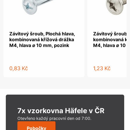
Závitový šroub, Plochá hlava,
Závitový šroub, 
kombinovaná křížová drážka
kombinovaná kř
M4, hlava ⌀ 10 mm, pozink
M4, hlava ⌀ 10 
0,83 Kč
1,23 Kč
7x vzorkovna Häfele v ČR
Otevřeno každý pracovní den od 7:00.
Pobočky