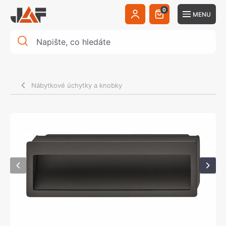
0
MENU
Nábytkové úchytky a knobky