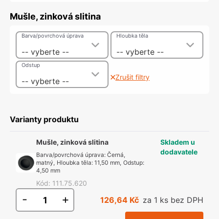
Mušle, zinková slitina
Barva/povrchová úprava
Hloubka těla
-- vyberte --
-- vyberte --
Odstup
Zrušit filtry
-- vyberte --
Varianty produktu
Mušle, zinková slitina
Skladem u
dodavatele
Barva/povrchová úprava
:
Černá,
matný
,
Hloubka těla
:
11,50 mm
,
Odstup
:
4,50 mm
Kód
:
111.75.620
-
+
126,64 Kč
za 1 ks bez DPH