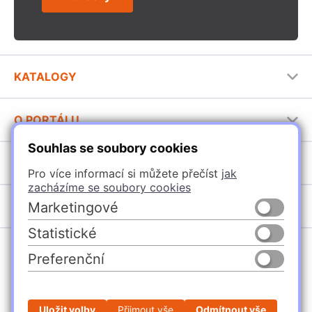
KATALOGY
Nábytkové kování Häfele
O PORTÁLU
Stavební katalog Häfele
Souhlas se soubory cookies
Provozovatel portálu
Brožury Häfele
SORTIMENT
Jak používat portál
Pro více informací si můžete přečíst
jak
zacházíme se soubory cookies
Úchytky
POBOČKY
Marketingové
Nábytkové kování
Statistické
Domašín
Vybavení kuchyní
Preferenční
Vyškov
Osvětlení a elektro
Česko
Slovensko
Ostrava
Posuvné kování
Česká Třebová
Stavební kování
Uložit volby
Přijmout vše
Odmítnout vše