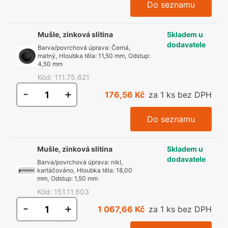
Do seznamu
Mušle, zinková slitina
Skladem u
dodavatele
Barva/povrchová úprava
:
Černá,
matný
,
Hloubka těla
:
11,50 mm
,
Odstup
:
4,50 mm
Kód
:
111.75.621
-
+
176,56 Kč
za 1 ks bez DPH
Do seznamu
Mušle, zinková slitina
Skladem u
dodavatele
Barva/povrchová úprava
:
nikl,
kartáčováno
,
Hloubka těla
:
18,00
mm
,
Odstup
:
1,50 mm
Kód
:
151.11.603
-
+
1 067,66 Kč
za 1 ks bez DPH