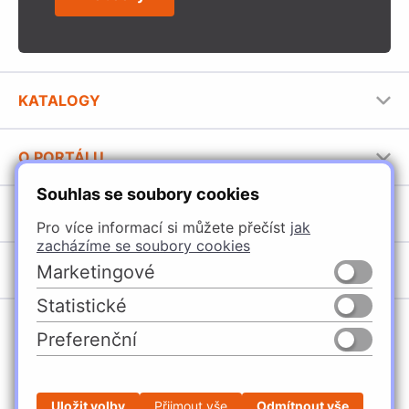
KATALOGY
Nábytkové kování Häfele
O PORTÁLU
Stavební katalog Häfele
Souhlas se soubory cookies
Provozovatel portálu
Brožury Häfele
SORTIMENT
Jak používat portál
Pro více informací si můžete přečíst
jak
zacházíme se soubory cookies
Úchytky
POBOČKY
Marketingové
Nábytkové kování
Statistické
Domašín
Vybavení kuchyní
Preferenční
Vyškov
Osvětlení a elektro
Česko
Slovensko
Ostrava
Posuvné kování
Česká Třebová
Stavební kování
Uložit volby
Přijmout vše
Odmítnout vše