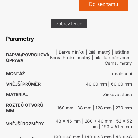
Do seznamu
zobrazit více
Parametry
| Barva hliníku
| Bílá, matný
| leštěné
|
BARVA/POVRCHOVÁ
Barva hliníku, matný
| nikl, kartáčováno
|
ÚPRAVA
Černá, matný
MONTÁŽ
k nalepení
VNĚJŠÍ PRŮMĚR
40,00 mm
| 60,00 mm
MATERIÁL
Zinková slitina
ROZTEČ OTVORŮ
160 mm
| 38 mm
| 128 mm
| 270 mm
MM
143 x 46 mm
| 280 x 40 mm
| 52 x 52
VNĚJŠÍ ROZMĚRY
mm
| 193 x 51,5 mm
190 x 48 mm
| 140 x 43 mm
| 48 x 48