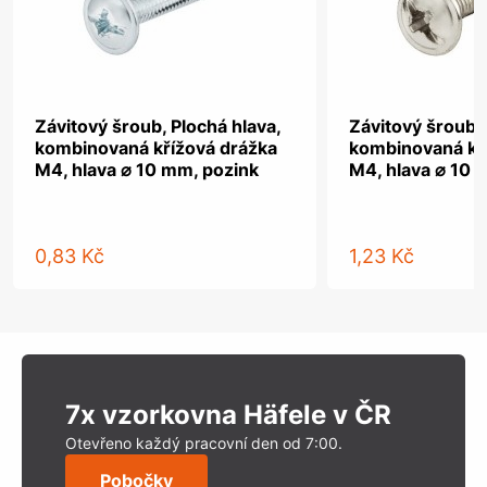
Závitový šroub, Plochá hlava,
Závitový šroub, 
kombinovaná křížová drážka
kombinovaná kř
M4, hlava ⌀ 10 mm, pozink
M4, hlava ⌀ 10 
0,83 Kč
1,23 Kč
7x vzorkovna Häfele v ČR
Otevřeno každý pracovní den od 7:00.
Pobočky