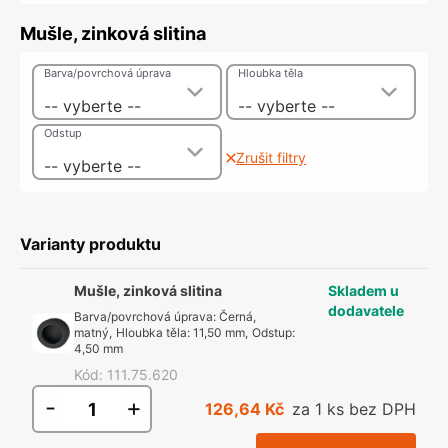
Mušle, zinková slitina
Barva/povrchová úprava
Hloubka těla
-- vyberte --
-- vyberte --
Odstup
Zrušit filtry
-- vyberte --
Varianty produktu
Mušle, zinková slitina
Skladem u
dodavatele
Barva/povrchová úprava
:
Černá,
matný
,
Hloubka těla
:
11,50 mm
,
Odstup
:
4,50 mm
Kód
:
111.75.620
-
+
126,64 Kč
za 1 ks bez DPH