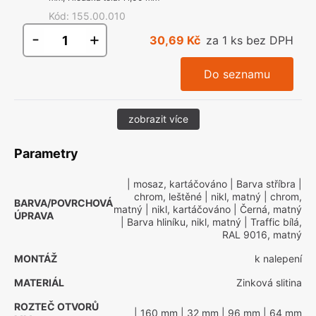
Kód
:
155.00.010
-
+
30,69 Kč
za 1 ks bez DPH
Do seznamu
zobrazit více
Parametry
| mosaz, kartáčováno
| Barva stříbra
|
chrom, leštěné
| nikl, matný
| chrom,
BARVA/POVRCHOVÁ
matný
| nikl, kartáčováno
| Černá, matný
ÚPRAVA
| Barva hliníku, nikl, matný
| Traffic bílá,
RAL 9016, matný
MONTÁŽ
k nalepení
MATERIÁL
Zinková slitina
ROZTEČ OTVORŮ
| 160 mm
| 32 mm
| 96 mm
| 64 mm