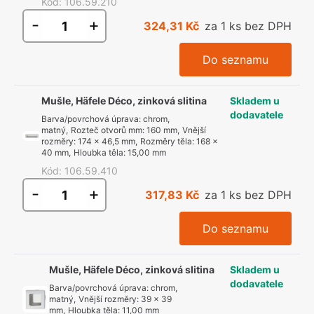
Kód
:
106.59.210
-
+
324,31 Kč
za 1 ks bez DPH
Do seznamu
Mušle, Häfele Déco, zinková slitina
Skladem u
dodavatele
Barva/povrchová úprava
:
chrom,
matný
,
Rozteč otvorů mm
:
160 mm
,
Vnější
rozměry
:
174 x 46,5 mm
,
Rozměry těla
:
168 x
40 mm
,
Hloubka těla
:
15,00 mm
Kód
:
106.59.410
-
+
317,83 Kč
za 1 ks bez DPH
Do seznamu
Mušle, Häfele Déco, zinková slitina
Skladem u
dodavatele
Barva/povrchová úprava
:
chrom,
matný
,
Vnější rozměry
:
39 x 39
mm
,
Hloubka těla
:
11,00 mm