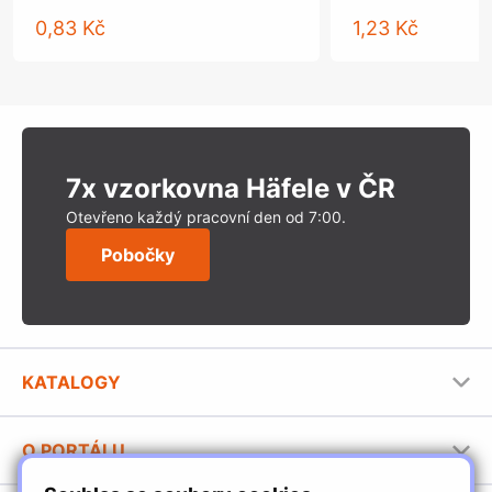
0,83 Kč
1,23 Kč
7x vzorkovna Häfele v ČR
Otevřeno každý pracovní den od 7:00.
Pobočky
KATALOGY
Nábytkové kování Häfele
O PORTÁLU
Stavební katalog Häfele