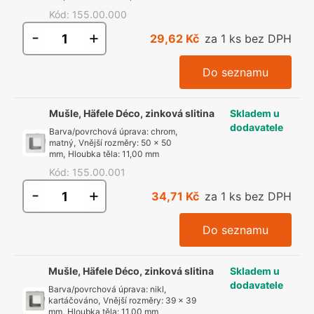
Kód
:
155.00.000
-
+
29,62 Kč
za 1 ks bez DPH
Do seznamu
Mušle, Häfele Déco, zinková slitina
Skladem u
dodavatele
Barva/povrchová úprava
:
chrom,
matný
,
Vnější rozměry
:
50 x 50
mm
,
Hloubka těla
:
11,00 mm
Kód
:
155.00.001
-
+
34,71 Kč
za 1 ks bez DPH
Do seznamu
Mušle, Häfele Déco, zinková slitina
Skladem u
dodavatele
Barva/povrchová úprava
:
nikl,
kartáčováno
,
Vnější rozměry
:
39 x 39
mm
,
Hloubka těla
:
11,00 mm