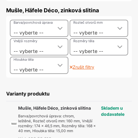
Mušle, Häfele Déco, zinková slitina
Barva/povrchová úprava
Rozteč otvorů mm
-- vyberte --
-- vyberte --
Vnější rozměry
Rozměry těla
-- vyberte --
-- vyberte --
Hloubka těla
Zrušit filtry
-- vyberte --
Varianty produktu
Mušle, Häfele Déco, zinková slitina
Skladem u
dodavatele
Barva/povrchová úprava
:
chrom,
leštěné
,
Rozteč otvorů mm
:
160 mm
,
Vnější
rozměry
:
174 x 46,5 mm
,
Rozměry těla
:
168 x
40 mm
,
Hloubka těla
:
15,00 mm