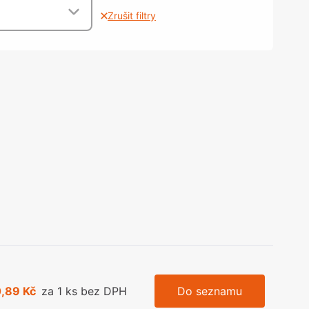
olečka
Zrušit filtry
olové nohy, Nábytkové nohy a
chanismy nastavení
olová kování
bytkové kluzáky a kolečka
0,89 Kč
za 1 ks bez DPH
Do seznamu