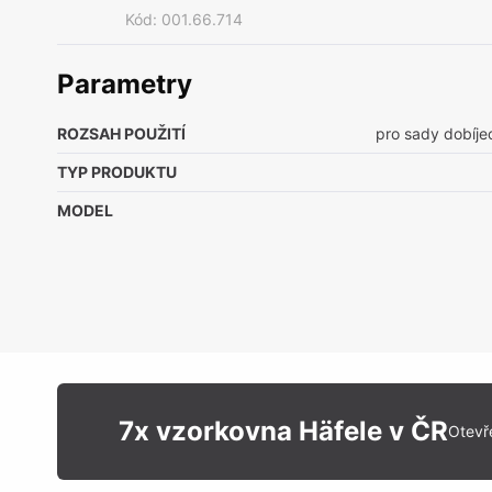
Kód
:
001.66.714
Parametry
ROZSAH POUŽITÍ
pro sady dobíjec
TYP PRODUKTU
MODEL
7x vzorkovna Häfele v ČR
Otevř