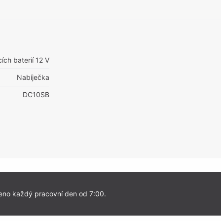
ích baterií 12 V
Nabíječka
DC10SB
eno každý pracovní den od 7:00.