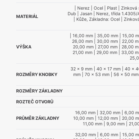
| Nerez
| Ocel
| Plast
| Zinková s
Dub
| Jasan
| Nerez, třída 1.4305/
MATERIÁL
| Kůže, Základna: Ocel
| Zinková
| 16,00 mm
| 35,00 mm
| 15,00 
26,00 mm
| 30,00 mm
| 22,00 
VÝŠKA
20,00 mm
| 27,00 mm
| 28,00 
21,00 mm
| 29,00 mm
| 33,00 
25,
32 x 9 mm
| 40 x 17 mm
| 40 x 
ROZMĚRY KNOBKY
mm
| 70 x 53 mm
| 56 x 50 mm
ROZMĚRY ZÁKLADNY
ROZTEČ OTVORŮ
16,00 mm
| 32,00 mm
| 6,00 
PRŮMĚR ZÁKLADNY
10,00 mm
| 12,00 mm
| 20,00 
11,00 mm
| 9,00 mm
| 21,
32,00 mm
| 6,00 mm
| 15,00 