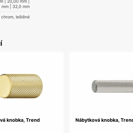
mm
| 20,00 mm
|
0 mm
| 32,0 mm
chrom, leštěné
í
vá knobka, Trend
Nábytková knobka, Tren