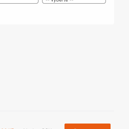
olečka
olové nohy, Nábytkové nohy a
chanismy nastavení
olová kování
bytkové kluzáky a kolečka