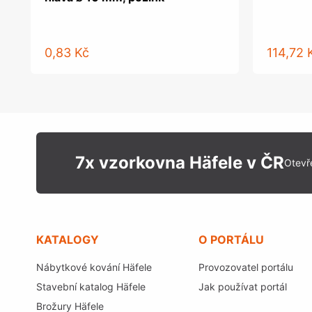
0,83 Kč
114,72 
7x vzorkovna Häfele v ČR
Otevř
KATALOGY
O PORTÁLU
Nábytkové kování Häfele
Provozovatel portálu
Stavební katalog Häfele
Jak používat portál
Brožury Häfele