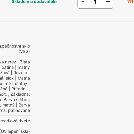
-
+
79
Skladem u dodavatele
zpečnostní sklo
(VSG)
va nerez
| Zlatá
 patina
| matný
ůžová
| Rozeta
|
á, elox
| Matná
né
| nikl, matný
|
těné
| Přírodní, ,
cit, , Základna:
: Barva stříbra,
, matný
| Barva
rná, patinované
zrcadlové dveře
(UV lepení skla)