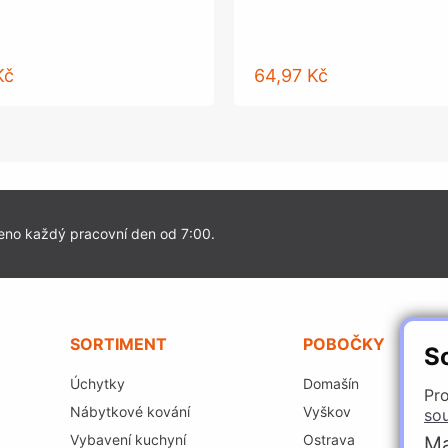
Kč
64,97 Kč
eno každý pracovní den od 7:00.
SORTIMENT
POBOČKY
S
Úchytky
Domašín
Pro
Nábytkové kování
Vyškov
so
Vybavení kuchyní
Ostrava
Ma