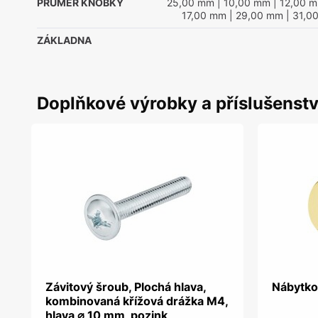
PRŮMĚR KNOBKY
25,00 mm
| 10,00 mm
| 12,00 
17,00 mm
| 29,00 mm
| 31,0
ZÁKLADNA
Doplňkové výrobky a příslušenstv
Závitový šroub, Plochá hlava,
Nábytko
kombinovaná křížová drážka M4,
hlava ⌀ 10 mm, pozink