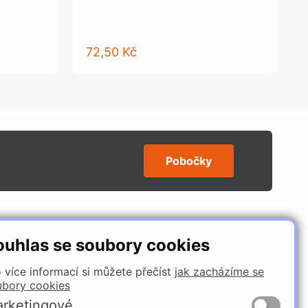
72,50 Kč
Pobočky
SLEDUJTE NÁS
ouhlas se soubory cookies
 více informací si můžete přečíst
jak zacházíme se
ubory cookies
rketingové