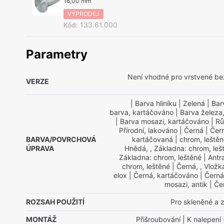
16,00 mm
VÝPRODEJ
Kód
:
133.61.000
Parametry
Není vhodné pro vrstvené be
VERZE
| Barva hliníku
| Zelená
| Bar
barva, kartáčováno
| Barva železa,
| Barva mosazi, kartáčováno
| R
Přírodní, lakováno
| Černá
| Čern
BARVA/POVRCHOVÁ
kartáčovaná
| chrom, leště
ÚPRAVA
Hnědá, , Základna: chrom, leš
Základna: chrom, leštěné
| Antra
chrom, leštěné
| Černá, , Vložka
elox
| Černá, kartáčováno
| Černá
mosazi, antik
| Če
ROZSAH POUŽITÍ
Pro skleněné a 
MONTÁŽ
Přišroubování
| K nalepení 