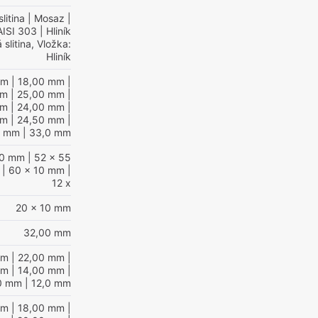
litina
| Mosaz
|
AISI 303
| Hliník
 slitina, Vložka:
Hliník
mm
| 18,00 mm
|
mm
| 25,00 mm
|
mm
| 24,00 mm
|
mm
| 24,50 mm
|
0 mm
| 33,0 mm
40 mm
| 52 x 55
| 60 x 10 mm
|
12 x
20 x 10 mm
32,00 mm
mm
| 22,00 mm
|
mm
| 14,00 mm
|
00 mm
| 12,0 mm
mm
| 18,00 mm
|