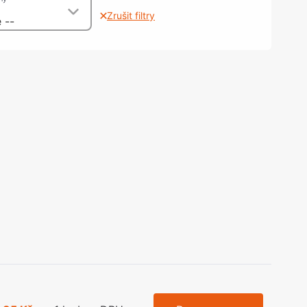
olečka
Zrušit filtry
 --
olové nohy, Nábytkové nohy a
chanismy nastavení
olová kování
bytkové kluzáky a kolečka