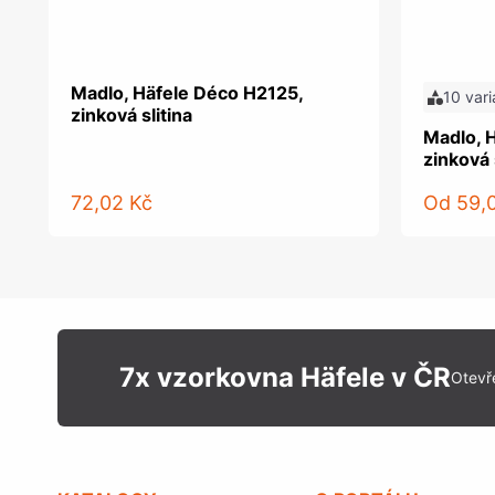
Madlo, Häfele Déco H2125,
10 vari
zinková slitina
Madlo, 
zinková 
72,02 Kč
Od
59,
7x vzorkovna Häfele v ČR
Otevř