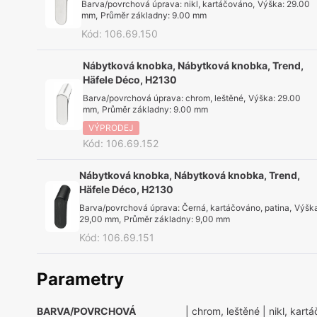
Barva/povrchová úprava
:
nikl, kartáčováno
,
Výška
:
29.00
mm
,
Průměr základny
:
9.00 mm
Kód
:
106.69.150
Nábytková knobka, Nábytková knobka, Trend,
Häfele Déco, H2130
Barva/povrchová úprava
:
chrom, leštěné
,
Výška
:
29.00
mm
,
Průměr základny
:
9.00 mm
VÝPRODEJ
Kód
:
106.69.152
Nábytková knobka, Nábytková knobka, Trend,
Häfele Déco, H2130
Barva/povrchová úprava
:
Černá, kartáčováno, patina
,
Výšk
29,00 mm
,
Průměr základny
:
9,00 mm
Kód
:
106.69.151
Parametry
BARVA/POVRCHOVÁ
| chrom, leštěné
| nikl, kart