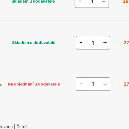
-
+
28
Skladem u dodavatele
-
+
27
Skladem u dodavatele
-
+
27
Na objednání u dodavatele
a
:
áčováno
| Černá,