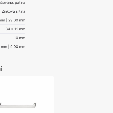
áčováno, patina
Zinková slitina
 mm
| 29.00 mm
34 x 12 mm
10 mm
0 mm
| 9.00 mm
í