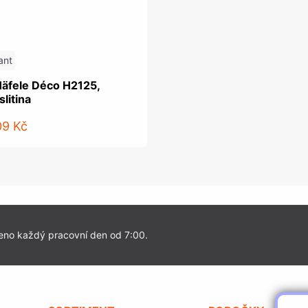
ant
Häfele Déco H2125,
slitina
09 Kč
eno každý pracovní den od 7:00.