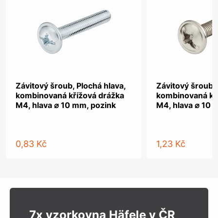
Závitový šroub, Plochá hlava,
Závitový šroub, 
kombinovaná křížová drážka
kombinovaná kř
M4, hlava ⌀ 10 mm, pozink
M4, hlava ⌀ 10 
0,83 Kč
1,23 Kč
7x vzorkovna Häfele v ČR