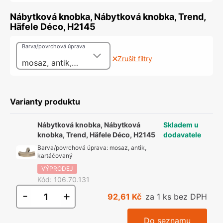
Nábytková knobka, Nábytková knobka, Trend,
Häfele Déco, H2145
Barva/povrchová úprava
Zrušit filtry
mosaz, antik, kartáčovaný
Varianty produktu
Nábytková knobka, Nábytková
Skladem u
knobka, Trend, Häfele Déco, H2145
dodavatele
Barva/povrchová úprava
:
mosaz, antik,
kartáčovaný
VÝPRODEJ
Kód
:
106.70.131
-
+
92,61 Kč
za 1 ks bez DPH
Do seznamu