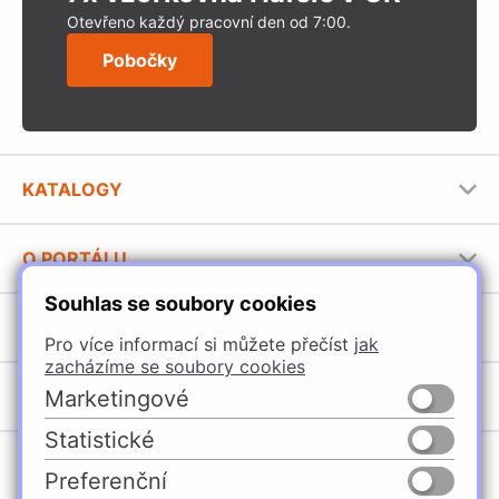
Otevřeno každý pracovní den od 7:00.
Pobočky
KATALOGY
Nábytkové kování Häfele
O PORTÁLU
Stavební katalog Häfele
Souhlas se soubory cookies
Provozovatel portálu
Brožury Häfele
SORTIMENT
Jak používat portál
Pro více informací si můžete přečíst
jak
zacházíme se soubory cookies
Úchytky
POBOČKY
Marketingové
Nábytkové kování
Statistické
Domašín
Vybavení kuchyní
Preferenční
Vyškov
Osvětlení a elektro
Česko
Slovensko