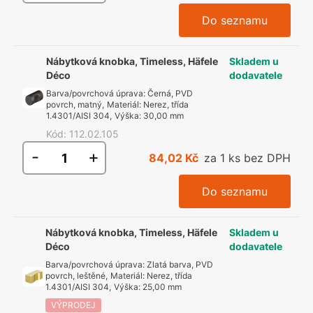
Do seznamu
Nábytková knobka, Timeless, Häfele
Skladem u
Déco
dodavatele
Barva/povrchová úprava
:
Černá, PVD
povrch, matný
,
Materiál
:
Nerez, třída
1.4301/AISI 304
,
Výška
:
30,00 mm
Kód
:
112.02.105
-
+
84,02 Kč
za 1 ks bez DPH
Do seznamu
Nábytková knobka, Timeless, Häfele
Skladem u
Déco
dodavatele
Barva/povrchová úprava
:
Zlatá barva, PVD
povrch, leštěné
,
Materiál
:
Nerez, třída
1.4301/AISI 304
,
Výška
:
25,00 mm
VÝPRODEJ