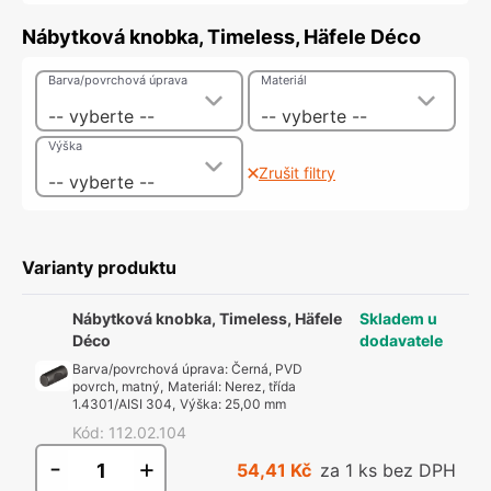
Nábytková knobka, Timeless, Häfele Déco
Barva/povrchová úprava
Materiál
-- vyberte --
-- vyberte --
Výška
Zrušit filtry
-- vyberte --
Varianty produktu
Nábytková knobka, Timeless, Häfele
Skladem u
Déco
dodavatele
Barva/povrchová úprava
:
Černá, PVD
povrch, matný
,
Materiál
:
Nerez, třída
1.4301/AISI 304
,
Výška
:
25,00 mm
Kód
:
112.02.104
-
+
54,41 Kč
za 1 ks bez DPH