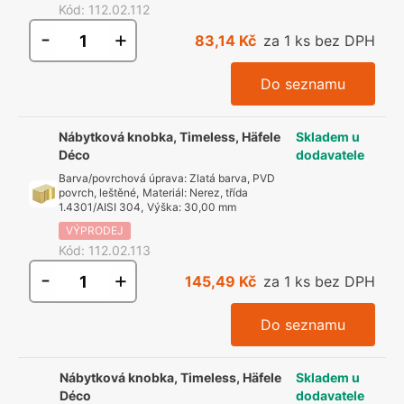
Kód
:
112.02.112
-
+
83,14 Kč
za 1 ks bez DPH
Do seznamu
Nábytková knobka, Timeless, Häfele
Skladem u
Déco
dodavatele
Barva/povrchová úprava
:
Zlatá barva, PVD
povrch, leštěné
,
Materiál
:
Nerez, třída
1.4301/AISI 304
,
Výška
:
30,00 mm
VÝPRODEJ
Kód
:
112.02.113
-
+
145,49 Kč
za 1 ks bez DPH
Do seznamu
Nábytková knobka, Timeless, Häfele
Skladem u
Déco
dodavatele