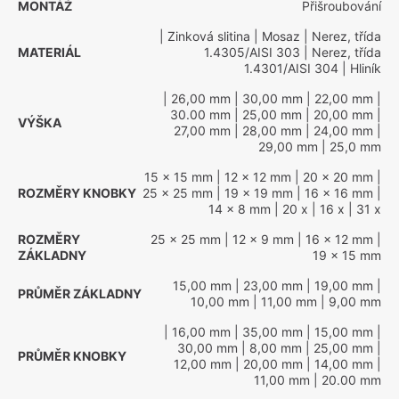
MONTÁŽ
Přišroubování
| Zinková slitina
| Mosaz
| Nerez, třída
MATERIÁL
1.4305/AISI 303
| Nerez, třída
1.4301/AISI 304
| Hliník
| 26,00 mm
| 30,00 mm
| 22,00 mm
|
30.00 mm
| 25,00 mm
| 20,00 mm
|
VÝŠKA
27,00 mm
| 28,00 mm
| 24,00 mm
|
29,00 mm
| 25,0 mm
15 x 15 mm
| 12 x 12 mm
| 20 x 20 mm
|
ROZMĚRY KNOBKY
25 x 25 mm
| 19 x 19 mm
| 16 x 16 mm
|
14 x 8 mm
| 20 x
| 16 x
| 31 x
ROZMĚRY
25 x 25 mm
| 12 x 9 mm
| 16 x 12 mm
|
ZÁKLADNY
19 x 15 mm
15,00 mm
| 23,00 mm
| 19,00 mm
|
PRŮMĚR ZÁKLADNY
10,00 mm
| 11,00 mm
| 9,00 mm
| 16,00 mm
| 35,00 mm
| 15,00 mm
|
30,00 mm
| 8,00 mm
| 25,00 mm
|
PRŮMĚR KNOBKY
12,00 mm
| 20,00 mm
| 14,00 mm
|
11,00 mm
| 20.00 mm