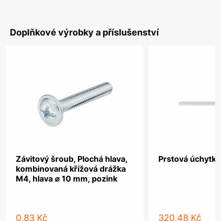
Doplňkové výrobky a příslušenství
Závitový šroub, Plochá hlava,
Prstová úchytka,
kombinovaná křížová drážka
M4, hlava ⌀ 10 mm, pozink
0,83 Kč
320,48 Kč