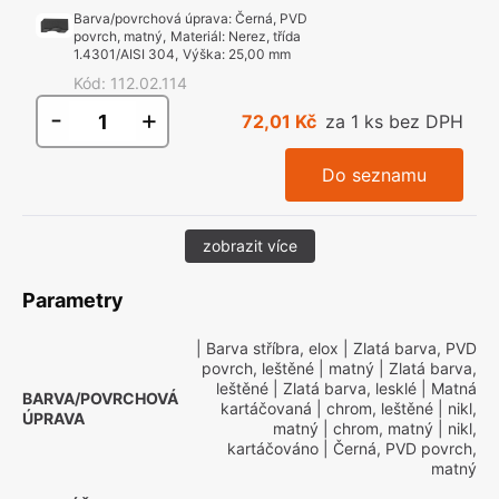
Barva/povrchová úprava
:
Černá, PVD
povrch, matný
,
Materiál
:
Nerez, třída
1.4301/AISI 304
,
Výška
:
25,00 mm
Kód
:
112.02.114
-
+
72,01 Kč
za 1 ks bez DPH
Do seznamu
zobrazit více
Parametry
| Barva stříbra, elox
| Zlatá barva, PVD
povrch, leštěné
| matný
| Zlatá barva,
leštěné
| Zlatá barva, lesklé
| Matná
BARVA/POVRCHOVÁ
kartáčovaná
| chrom, leštěné
| nikl,
ÚPRAVA
matný
| chrom, matný
| nikl,
kartáčováno
| Černá, PVD povrch,
matný