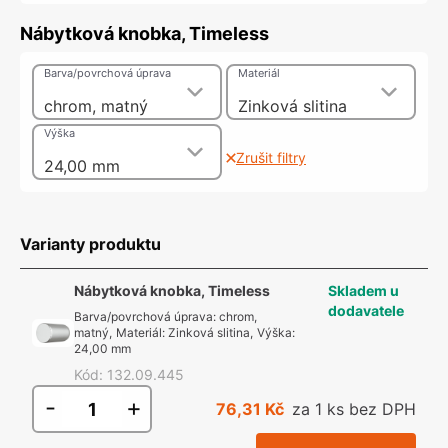
Nábytková knobka, Timeless
Barva/povrchová úprava
Materiál
chrom, matný
Zinková slitina
Výška
Zrušit filtry
24,00 mm
Varianty produktu
Nábytková knobka, Timeless
Skladem u
dodavatele
Barva/povrchová úprava
:
chrom,
matný
,
Materiál
:
Zinková slitina
,
Výška
:
24,00 mm
Kód
:
132.09.445
-
+
76,31 Kč
za 1 ks bez DPH