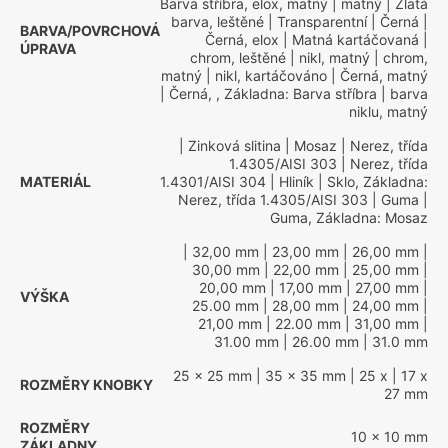
Barva stříbra, elox, matný
| matný
| Zlatá
barva, leštěné
| Transparentní
| Černá
|
BARVA/POVRCHOVÁ
Černá, elox
| Matná kartáčovaná
|
ÚPRAVA
chrom, leštěné
| nikl, matný
| chrom,
matný
| nikl, kartáčováno
| Černá, matný
| Černá, , Základna: Barva stříbra
| barva
niklu, matný
| Zinková slitina
| Mosaz
| Nerez, třída
1.4305/AISI 303
| Nerez, třída
MATERIÁL
1.4301/AISI 304
| Hliník
| Sklo, Základna:
Nerez, třída 1.4305/AISI 303
| Guma
|
Guma, Základna: Mosaz
| 32,00 mm
| 23,00 mm
| 26,00 mm
|
30,00 mm
| 22,00 mm
| 25,00 mm
|
20,00 mm
| 17,00 mm
| 27,00 mm
|
VÝŠKA
25.00 mm
| 28,00 mm
| 24,00 mm
|
21,00 mm
| 22.00 mm
| 31,00 mm
|
31.00 mm
| 26.00 mm
| 31.0 mm
25 x 25 mm
| 35 x 35 mm
| 25 x
| 17 x
ROZMĚRY KNOBKY
27 mm
ROZMĚRY
10 x 10 mm
ZÁKLADNY