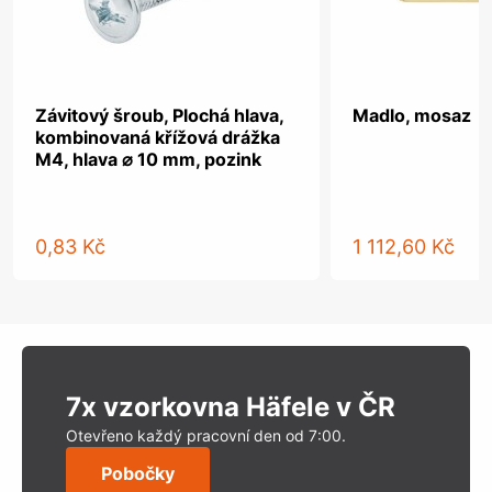
Závitový šroub, Plochá hlava,
Madlo, mosaz
kombinovaná křížová drážka
M4, hlava ⌀ 10 mm, pozink
0,83 Kč
1 112,60 Kč
7x vzorkovna Häfele v ČR
Otevřeno každý pracovní den od 7:00.
Pobočky