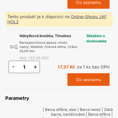
Do seznamu
Tento produkt je k dispozici na
Online-Shopu JAF
HOLZ
Nábytková knobka, Timeless
Skladem u
dodavatele
Barva/povrchová úprava
:
chrom,
matný
,
Materiál
:
Zinková slitina
,
Výška
:
24,00 mm
Kód
:
133.89.400
-
+
17,37 Kč
za 1 ks bez DPH
Do seznamu
Parametry
| Barva stříbra, elox
| Barva nerez
| Zlatá
barva, kartáčováno
| Barva stříbra
|