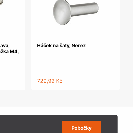
lava,
Háček na šaty, Nerez
ážka M4,
729,92 Kč
Pobočky