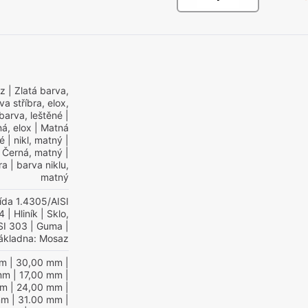
ez
| Zlatá barva,
va stříbra, elox,
barva, leštěné
|
á, elox
| Matná
né
| nikl, matný
|
 Černá, matný
|
ra
| barva niklu,
matný
řída 1.4305/AISI
04
| Hliník
| Sklo,
SI 303
| Guma
|
ákladna: Mosaz
mm
| 30,00 mm
|
mm
| 17,00 mm
|
mm
| 24,00 mm
|
mm
| 31.00 mm
|