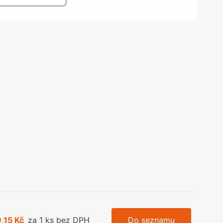
olečka
olové nohy, Nábytkové nohy a
chanismy nastavení
olová kování
bytkové kluzáky a kolečka
,15 Kč
za 1 ks bez DPH
Do seznamu