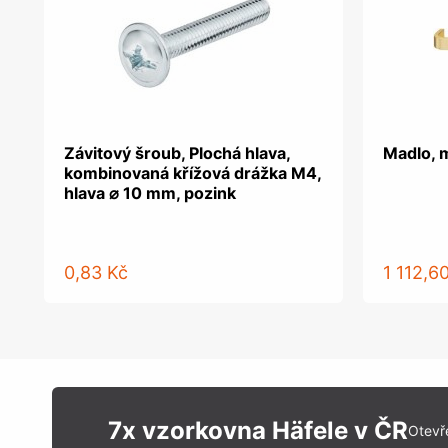
Závitový šroub, Plochá hlava,
Madlo, 
kombinovaná křížová drážka M4,
hlava ⌀ 10 mm, pozink
0,83 Kč
1 112,6
7x vzorkovna Häfele v ČR
Otevř