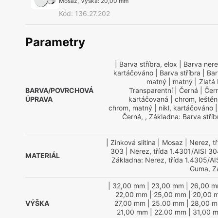
Mosaz
,
Výška
:
20,00 mm
Kód
:
136.27.202
Parametry
| Barva stříbra, elox
| Barva ner
kartáčováno
| Barva stříbra
| Bar
matný
| matný
| Zlatá 
BARVA/POVRCHOVÁ
Transparentní
| Černá
| Čern
ÚPRAVA
kartáčovaná
| chrom, leště
chrom, matný
| nikl, kartáčováno
|
Černá, , Základna: Barva stříb
| Zinková slitina
| Mosaz
| Nerez, t
303
| Nerez, třída 1.4301/AISI 3
MATERIÁL
Základna: Nerez, třída 1.4305/AI
Guma, Z
| 32,00 mm
| 23,00 mm
| 26,00 
22,00 mm
| 25,00 mm
| 20,00 
VÝŠKA
27,00 mm
| 25.00 mm
| 28,00 
21,00 mm
| 22.00 mm
| 31,00 