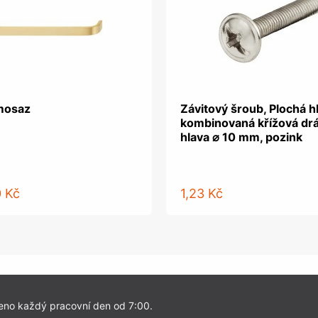
mosaz
Závitový šroub, Plochá h
kombinovaná křížová dr
hlava ⌀ 10 mm, pozink
0 Kč
1,23 Kč
eno každý pracovní den od 7:00.