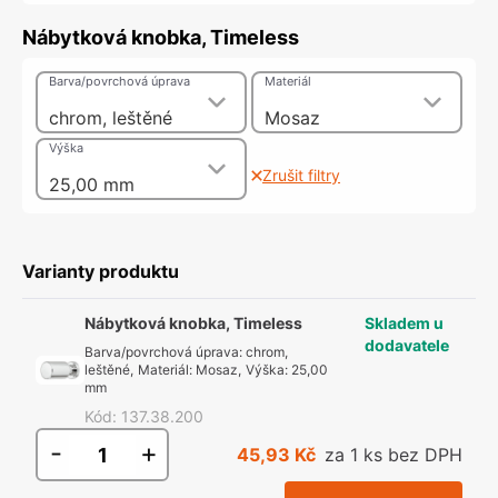
Nábytková knobka, Timeless
Barva/povrchová úprava
Materiál
chrom, leštěné
Mosaz
Výška
Zrušit filtry
25,00 mm
Varianty produktu
Nábytková knobka, Timeless
Skladem u
dodavatele
Barva/povrchová úprava
:
chrom,
leštěné
,
Materiál
:
Mosaz
,
Výška
:
25,00
mm
Kód
:
137.38.200
-
+
45,93 Kč
za 1 ks bez DPH