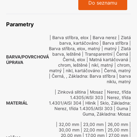
Do seznamu
Parametry
| Barva stříbra, elox
| Barva nerez
| Zlatá
barva, kartáčováno
| Barva stříbra
|
Barva stříbra, elox, matný
| matný
| Zlatá
barva, leštěné
| Transparentní
| Černá
|
BARVA/POVRCHOVÁ
Černá, elox
| Matná kartáčovaná
|
ÚPRAVA
chrom, leštěné
| nikl, matný
| chrom,
matný
| nikl, kartáčováno
| Černá, matný
| Černá, , Základna: Barva stříbra
| barva
niklu, matný
| Zinková slitina
| Mosaz
| Nerez, třída
1.4305/AISI 303
| Nerez, třída
MATERIÁL
1.4301/AISI 304
| Hliník
| Sklo, Základna:
Nerez, třída 1.4305/AISI 303
| Guma
|
Guma, Základna: Mosaz
| 32,00 mm
| 23,00 mm
| 26,00 mm
|
30,00 mm
| 22,00 mm
| 25,00 mm
|
20,00 mm
| 17,00 mm
| 27,00 mm
|