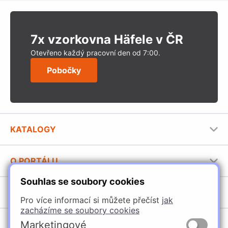
7x vzorkovna Häfele v ČR
Otevřeno každý pracovní den od 7:00.
Pobočky
KATALOGY
Nábytkové kování Häfele
O PORTÁLU
Stavební katalog Häfele
Souhlas se soubory cookies
Provozovatel portálu
Brožury Häfele
SORTIMENT
Jak používat portál
Pro více informací si můžete přečíst
jak
zacházíme se soubory cookies
Úchytky
POBOČKY
Marketingové