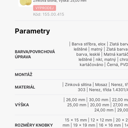
Zinková slitina
,
Výška
:
25,00 mm
VÝPRODEJ
Kód
:
155.00.415
Parametry
| Barva stříbra, elox
| Zlatá bar
leštěné
| matný
| Zlatá barva
BARVA/POVRCHOVÁ
barva, lesklé
| Matná kartá
ÚPRAVA
leštěné
| nikl, matný
| chr
kartáčováno
| Černá, PVD
MONTÁŽ
| Zinková slitina
| Mosaz
| Nerez, t
MATERIÁL
303
| Nerez, třída 1.4301/
| 26,00 mm
| 30,00 mm
| 22,00 
VÝŠKA
25,00 mm
| 20,00 mm
| 27,00 
24,00 mm
| 29,0
15 x 15 mm
| 12 x 12 mm
| 20 x 
ROZMĚRY KNOBKY
mm
| 19 x 19 mm
| 16 x 16 mm
| 1