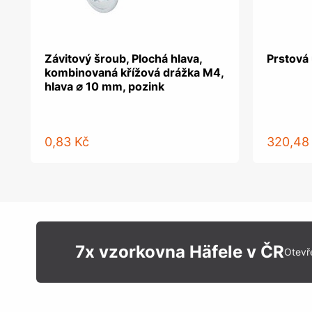
Závitový šroub, Plochá hlava,
Prstová 
kombinovaná křížová drážka M4,
hlava ⌀ 10 mm, pozink
0,83 Kč
320,48
7x vzorkovna Häfele v ČR
Otevř