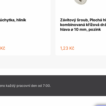
úchytka, hliník
Závitový šroub, Plochá h
kombinovaná křížová dr
hlava ⌀ 10 mm, pozink
 Kč
1,23 Kč
eno každý pracovní den od 7:00.