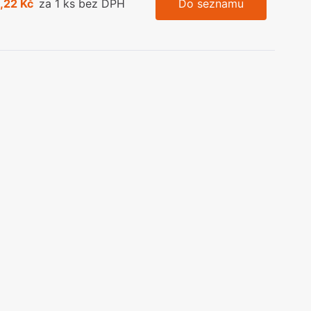
,22 Kč
za 1 ks bez DPH
Do seznamu