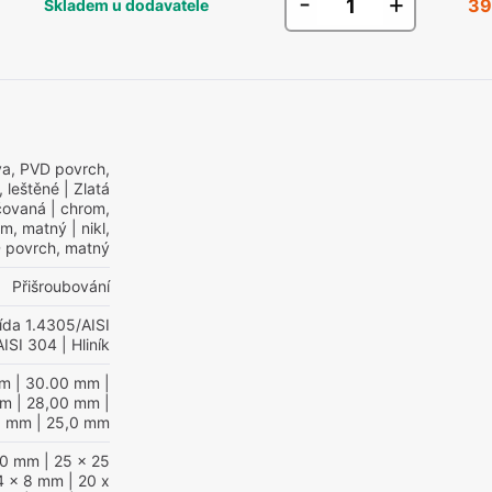
-
+
39
Skladem u dodavatele
va, PVD povrch,
, leštěné
| Zlatá
čovaná
| chrom,
om, matný
| nikl,
 povrch, matný
Přišroubování
řída 1.4305/AISI
AISI 304
| Hliník
mm
| 30.00 mm
|
mm
| 28,00 mm
|
0 mm
| 25,0 mm
20 mm
| 25 x 25
4 x 8 mm
| 20 x