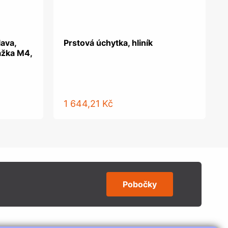
lava,
Prstová úchytka, hliník
ážka M4,
1 644,21 Kč
Pobočky