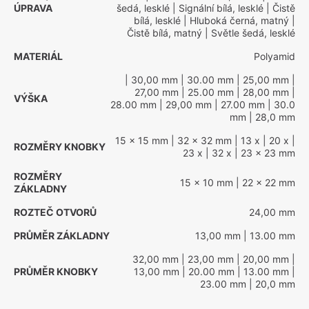
ÚPRAVA
šedá, lesklé
| Signální bílá, lesklé
| Čistě
bílá, lesklé
| Hluboká černá, matný
|
Čistě bílá, matný
| Světle šedá, lesklé
MATERIÁL
Polyamid
| 30,00 mm
| 30.00 mm
| 25,00 mm
|
27,00 mm
| 25.00 mm
| 28,00 mm
|
VÝŠKA
28.00 mm
| 29,00 mm
| 27.00 mm
| 30.0
mm
| 28,0 mm
15 x 15 mm
| 32 x 32 mm
| 13 x
| 20 x
|
ROZMĚRY KNOBKY
23 x
| 32 x
| 23 x 23 mm
ROZMĚRY
15 x 10 mm
| 22 x 22 mm
ZÁKLADNY
ROZTEČ OTVORŮ
24,00 mm
PRŮMĚR ZÁKLADNY
13,00 mm
| 13.00 mm
32,00 mm
| 23,00 mm
| 20,00 mm
|
PRŮMĚR KNOBKY
13,00 mm
| 20.00 mm
| 13.00 mm
|
23.00 mm
| 20,0 mm