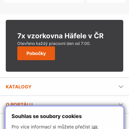
7x vzorkovna Häfele v ČR
Otevřeno každý pracovní den od 7:00.
Pobočky
KATALOGY
Nábytkové kování Häfele
O PORTÁLU
Stavební katalog Häfele
Souhlas se soubory cookies
Provozovatel portálu
Brožury Häfele
SORTIMENT
Jak používat portál
Pro více informací si můžete přečíst
jak