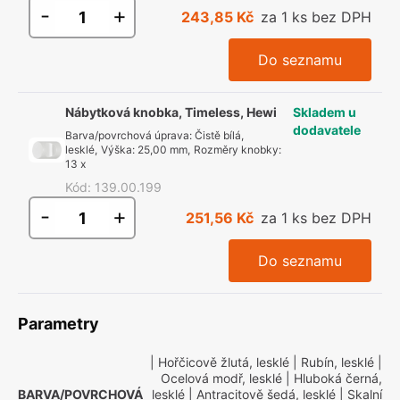
-
+
243,85 Kč
za 1 ks bez DPH
Do seznamu
Nábytková knobka, Timeless, Hewi
Skladem u
dodavatele
Barva/povrchová úprava
:
Čistě bílá,
lesklé
,
Výška
:
25,00 mm
,
Rozměry knobky
:
13 x
Kód
:
139.00.199
-
+
251,56 Kč
za 1 ks bez DPH
Do seznamu
Parametry
| Hořčicově žlutá, lesklé
| Rubín, lesklé
|
Ocelová modř, lesklé
| Hluboká černá,
BARVA/POVRCHOVÁ
lesklé
| Antracitově šedá, lesklé
| Skalní