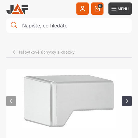
0
MENU
Nábytkové úchytky a knobky