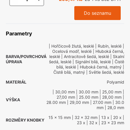
Do seznamu
Parametry
| Hořčicově žlutá, lesklé
| Rubín, lesklé
|
Ocelová modř, lesklé
| Hluboká černá,
BARVA/POVRCHOVÁ
lesklé
| Antracitově šedá, lesklé
| Skalní
ÚPRAVA
šedá, lesklé
| Signální bílá, lesklé
| Čistě
bílá, lesklé
| Hluboká černá, matný
|
Čistě bílá, matný
| Světle šedá, lesklé
MATERIÁL
Polyamid
| 30,00 mm
| 30.00 mm
| 25,00 mm
|
27,00 mm
| 25.00 mm
| 28,00 mm
|
VÝŠKA
28.00 mm
| 29,00 mm
| 27.00 mm
| 30.0
mm
| 28,0 mm
15 x 15 mm
| 32 x 32 mm
| 13 x
| 20 x
|
ROZMĚRY KNOBKY
23 x
| 32 x
| 23 x 23 mm