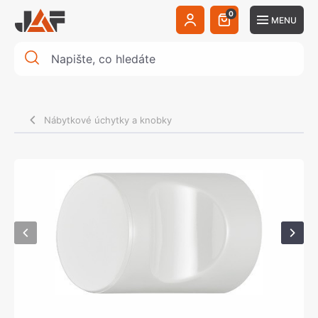
0
MENU
Nábytkové úchytky a knobky