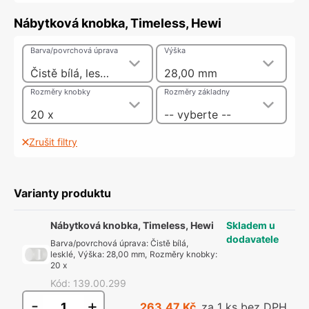
Nábytková knobka, Timeless, Hewi
Barva/povrchová úprava
Výška
Čistě bílá, lesklé
28,00 mm
Rozměry knobky
Rozměry základny
20 x
-- vyberte --
Zrušit filtry
Varianty produktu
Nábytková knobka, Timeless, Hewi
Skladem u
dodavatele
Barva/povrchová úprava
:
Čistě bílá,
lesklé
,
Výška
:
28,00 mm
,
Rozměry knobky
:
20 x
Kód
:
139.00.299
-
+
263,47 Kč
za 1 ks bez DPH