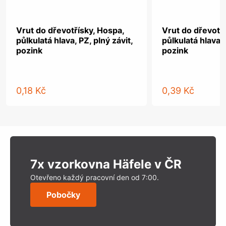
Vrut do dřevotřísky, Hospa,
Vrut do dřevotř
půlkulatá hlava, PZ, plný závit,
půlkulatá hlava, 
pozink
pozink
0,18 Kč
0,39 Kč
7x vzorkovna Häfele v ČR
Otevřeno každý pracovní den od 7:00.
Pobočky