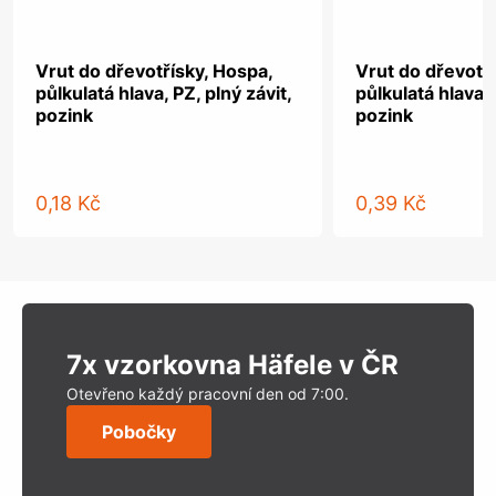
Vrut do dřevotřísky, Hospa,
Vrut do dřevotř
půlkulatá hlava, PZ, plný závit,
půlkulatá hlava, 
pozink
pozink
0,18 Kč
0,39 Kč
7x vzorkovna Häfele v ČR
Otevřeno každý pracovní den od 7:00.
Pobočky