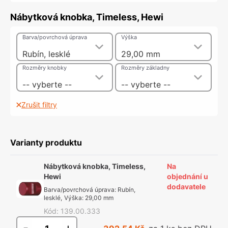
Nábytková knobka, Timeless, Hewi
Barva/povrchová úprava
Výška
Rubín, lesklé
29,00 mm
Rozměry knobky
Rozměry základny
-- vyberte --
-- vyberte --
Zrušit filtry
Varianty produktu
Nábytková knobka, Timeless,
Na
Hewi
objednání u
dodavatele
Barva/povrchová úprava
:
Rubín,
lesklé
,
Výška
:
29,00 mm
Kód
:
139.00.333
-
+