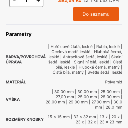
392,54 Kč
za 1 ks bez DPH
Do seznamu
Parametry
| Hořčicově žlutá, lesklé
| Rubín, lesklé
|
Ocelová modř, lesklé
| Hluboká černá,
BARVA/POVRCHOVÁ
lesklé
| Antracitově šedá, lesklé
| Skalní
ÚPRAVA
šedá, lesklé
| Signální bílá, lesklé
| Čistě
bílá, lesklé
| Hluboká černá, matný
|
Čistě bílá, matný
| Světle šedá, lesklé
MATERIÁL
Polyamid
| 30,00 mm
| 30.00 mm
| 25,00 mm
|
27,00 mm
| 25.00 mm
| 28,00 mm
|
VÝŠKA
28.00 mm
| 29,00 mm
| 27.00 mm
| 30.0
mm
| 28,0 mm
15 x 15 mm
| 32 x 32 mm
| 13 x
| 20 x
|
ROZMĚRY KNOBKY
23 x
| 32 x
| 23 x 23 mm