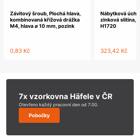
Závitový šroub, Plochá hlava,
Nábytková úchyt
kombinovaná křížová drážka
zinková slitina,
M4, hlava ⌀ 10 mm, pozink
H1720
0,83 Kč
323,42 Kč
7x vzorkovna Häfele v ČR
Otevřeno každý pracovní den od 7:00.
Pobočky