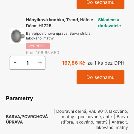
Do seznamu
Nábytková knobka, Trend, Häfele
Skladem u
Déco, H1725
dodavatele
Barva/povrchová úprava
:
Barva stříbra,
lakováno, matný
VÝPRODEJ
Kód
:
106.65.650
-
+
167,86 Kč
za 1 ks bez DPH
Do seznamu
Parametry
| Dopravní černá, RAL 9017, lakováno,
BARVA/POVRCHOVÁ
matný
| pocínované, antik
| Barva
ÚPRAVA
stříbra, lakováno, matný
| Antracit,
lakováno, matný