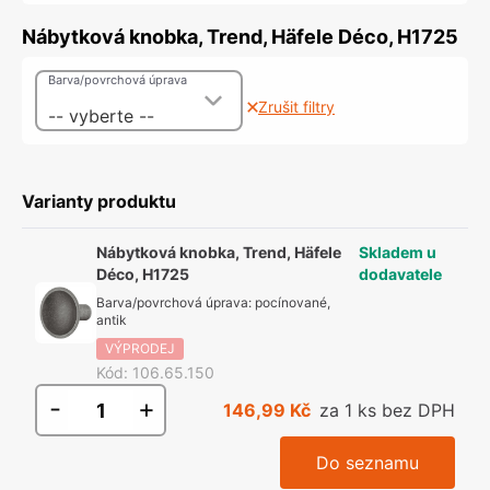
Nábytková knobka, Trend, Häfele Déco, H1725
Barva/povrchová úprava
Zrušit filtry
-- vyberte --
Varianty produktu
Nábytková knobka, Trend, Häfele
Skladem u
Déco, H1725
dodavatele
Barva/povrchová úprava
:
pocínované,
antik
VÝPRODEJ
Kód
:
106.65.150
-
+
146,99 Kč
za 1 ks bez DPH
Do seznamu