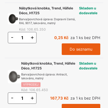
Nábytková knobka, Trend, Häfele
Skladem u
Déco, H1725
dodavatele
Barva/povrchová úprava
:
Dopravní černá,
RAL 9017, lakováno, matný
Kód
:
106.65.350
-
+
0,25 Kč
za 1 ks bez DPH
Do seznamu
Nábytková knobka, Trend, Häfele
Skladem u
Déco, H1725
dodavatele
Barva/povrchová úprava
:
Antracit,
lakováno, matný
VÝPRODEJ
Kód
:
106.65.450
-
+
167,73 Kč
za 1 ks bez DPH