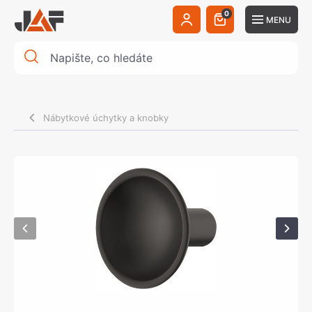
0
MENU
Nábytkové úchytky a knobky