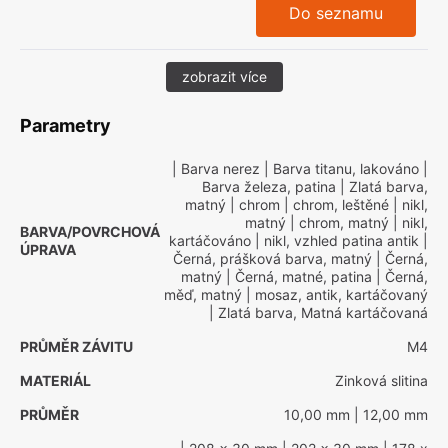
Do seznamu
zobrazit více
Parametry
| Barva nerez
| Barva titanu, lakováno
|
Barva železa, patina
| Zlatá barva,
matný
| chrom
| chrom, leštěné
| nikl,
matný
| chrom, matný
| nikl,
BARVA/POVRCHOVÁ
kartáčováno
| nikl, vzhled patina antik
|
ÚPRAVA
Černá, prášková barva, matný
| Černá,
matný
| Černá, matné, patina
| Černá,
měď, matný
| mosaz, antik, kartáčovaný
| Zlatá barva, Matná kartáčovaná
PRŮMĚR ZÁVITU
M4
MATERIÁL
Zinková slitina
PRŮMĚR
10,00 mm
| 12,00 mm