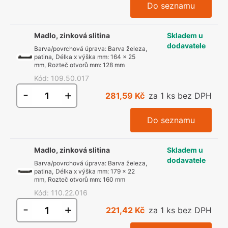
Do seznamu
Madlo, zinková slitina
Skladem u
dodavatele
Barva/povrchová úprava
:
Barva železa,
patina
,
Délka x výška mm
:
164 x 25
mm
,
Rozteč otvorů mm
:
128 mm
Kód
:
109.50.017
-
+
281,59 Kč
za 1 ks bez DPH
Do seznamu
Madlo, zinková slitina
Skladem u
dodavatele
Barva/povrchová úprava
:
Barva železa,
patina
,
Délka x výška mm
:
179 x 22
mm
,
Rozteč otvorů mm
:
160 mm
Kód
:
110.22.016
-
+
221,42 Kč
za 1 ks bez DPH