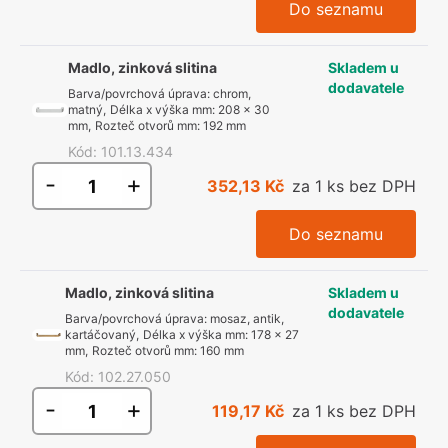
Do seznamu
Madlo, zinková slitina
Skladem u
dodavatele
Barva/povrchová úprava
:
chrom,
matný
,
Délka x výška mm
:
208 x 30
mm
,
Rozteč otvorů mm
:
192 mm
Kód
:
101.13.434
-
+
352,13 Kč
za 1 ks bez DPH
Do seznamu
Madlo, zinková slitina
Skladem u
dodavatele
Barva/povrchová úprava
:
mosaz, antik,
kartáčovaný
,
Délka x výška mm
:
178 x 27
mm
,
Rozteč otvorů mm
:
160 mm
Kód
:
102.27.050
-
+
119,17 Kč
za 1 ks bez DPH