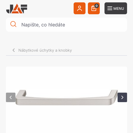
0
MENU
Nábytkové úchytky a knobky