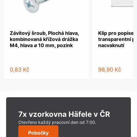
Závitový šroub, Plochá hlava,
Klip pro popisek
kombinovaná křížová drážka
transparentní pl
M4, hlava ⌀ 10 mm, pozink
nacvaknutí
0,83 Kč
98,90 Kč
7x vzorkovna Häfele v ČR
Otevřeno každý pracovní den od 7:00.
Pobočky