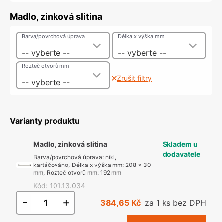
Madlo, zinková slitina
Barva/povrchová úprava
Délka x výška mm
-- vyberte --
-- vyberte --
Rozteč otvorů mm
Zrušit filtry
-- vyberte --
Varianty produktu
Madlo, zinková slitina
Skladem u
dodavatele
Barva/povrchová úprava
:
nikl,
kartáčováno
,
Délka x výška mm
:
208 x 30
mm
,
Rozteč otvorů mm
:
192 mm
Kód
:
101.13.034
-
+
384,65 Kč
za 1 ks bez DPH