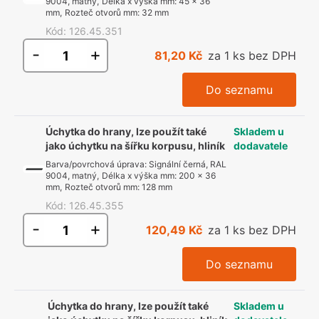
9004, matný
,
Délka x výška mm
:
45 x 36
mm
,
Rozteč otvorů mm
:
32 mm
Kód
:
126.45.351
-
+
81,20 Kč
za 1 ks bez DPH
Do seznamu
Úchytka do hrany, lze použít také
Skladem u
jako úchytku na šířku korpusu, hliník
dodavatele
Barva/povrchová úprava
:
Signální černá, RAL
9004, matný
,
Délka x výška mm
:
200 x 36
mm
,
Rozteč otvorů mm
:
128 mm
Kód
:
126.45.355
-
+
120,49 Kč
za 1 ks bez DPH
Do seznamu
Úchytka do hrany, lze použít také
Skladem u