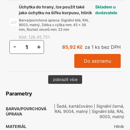
Úchytka do hrany, lze použít také
Skladem u
jako úchytku na šířku korpusu, hliník
dodavatele
Barva/povrchová úprava
:
Signální bílá, RAL
9003, matný
,
Délka x výška mm
:
45 x 36
mm
,
Rozteč otvorů mm
:
32 mm
Kód
:
126.45.751
-
+
85,92 Kč
za 1 ks bez DPH
Do seznamu
zobrazit více
Parametry
| Šedá, kartáčováno
| Signální černá,
BARVA/POVRCHOVÁ
RAL 9004, matný
| Signální bílá, RAL
ÚPRAVA
9003, matný
MATERIÁL
Hliník