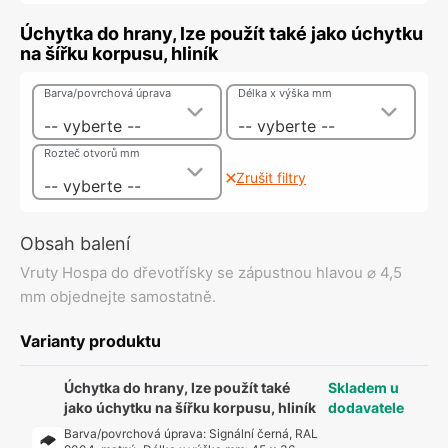
Úchytka do hrany, lze použít také jako úchytku
na šířku korpusu, hliník
Barva/povrchová úprava
Délka x výška mm
-- vyberte --
-- vyberte --
Rozteč otvorů mm
Zrušit filtry
-- vyberte --
Obsah balení
Vruty Hospa do dřevotřísky se zápustnou hlavou ⌀ 4,5
mm objednejte samostatně.
Varianty produktu
Úchytka do hrany, lze použít také
Skladem u
jako úchytku na šířku korpusu, hliník
dodavatele
Barva/povrchová úprava
:
Signální černá, RAL