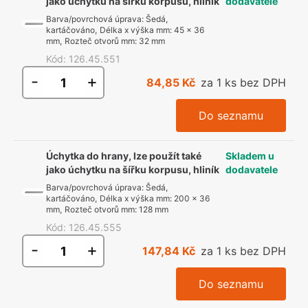
jako úchytku na šířku korpusu, hliník
dodavatele
Barva/povrchová úprava
:
Šedá,
kartáčováno
,
Délka x výška mm
:
45 x 36
mm
,
Rozteč otvorů mm
:
32 mm
Kód
:
126.45.551
-
+
84,85 Kč
za 1 ks bez DPH
Do seznamu
Úchytka do hrany, lze použít také
Skladem u
jako úchytku na šířku korpusu, hliník
dodavatele
Barva/povrchová úprava
:
Šedá,
kartáčováno
,
Délka x výška mm
:
200 x 36
mm
,
Rozteč otvorů mm
:
128 mm
Kód
:
126.45.555
-
+
147,84 Kč
za 1 ks bez DPH
Do seznamu