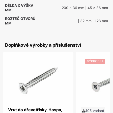
DÉLKA X VÝŠKA
| 200 x 36 mm
| 45 x 36 mm
MM
ROZTEČ OTVORŮ
| 32 mm
| 128 mm
MM
Doplňkové výrobky a příslušenství
VÝPRODEJ
Vrut do dřevotřísky, Hospa,
105 variant