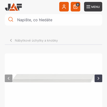
0
MENU
Nábytkové úchytky a knobky