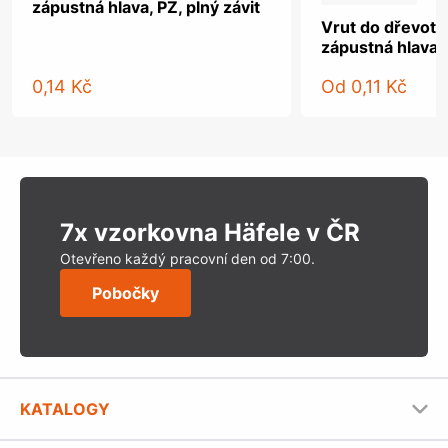
zápustná hlava, PZ, plný závit
Vrut do dřevotř
zápustná hlava, 
0,14 Kč
Od
0,11 Kč
7x vzorkovna Häfele v ČR
Otevřeno každý pracovní den od 7:00.
Pobočky
KATALOGY