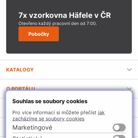
7x vzorkovna Häfele v ČR
Otevřeno každý pracovní den od 7:00.
Pobočky
KATALOGY
Nábytkové kování Häfele
O PORTÁLU
Stavební katalog Häfele
Souhlas se soubory cookies
Provozovatel portálu
Brožury Häfele
SORTIMENT
Jak používat portál
Pro více informací si můžete přečíst
jak
zacházíme se soubory cookies
Úchytky
POBOČKY
Marketingové
Nábytkové kování