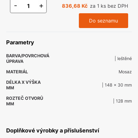
-
+
836,68 Kč
za 1 ks bez DPH
Do seznamu
Parametry
BARVA/POVRCHOVÁ
| leštěné
ÚPRAVA
MATERIÁL
Mosaz
DÉLKA X VÝŠKA
| 148 x 30 mm
MM
ROZTEČ OTVORŮ
| 128 mm
MM
Doplňkové výrobky a příslušenství