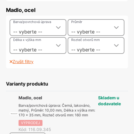
Madlo, ocel
Barva/povrchová úprava
Průměr
-- vyberte --
-- vyberte --
Délka x výška mm
Rozteč otvorů mm
-- vyberte --
-- vyberte --
Zrušit filtry
Varianty produktu
Madlo, ocel
Skladem u
dodavatele
Barva/povrchová úprava
:
Černá, lakováno,
matný
,
Průměr
:
10,00 mm
,
Délka x výška mm
:
170 x 35 mm
,
Rozteč otvorů mm
:
160 mm
VÝPRODEJ
Kód
:
116.09.345