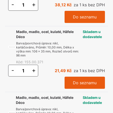
-
+
38,12 Kč
za 1 ks bez DPH
Do seznamu
Madlo, madlo, ocel, kulaté, Häfele
Skladem u
Déco
dodavatele
Barva/povrchová úprava
:
nikl,
kartáčováno
,
Průměr
:
10,00 mm
,
Délka x
výška mm
:
106 x 35 mm
,
Rozteč otvorů mm
:
96 mm
Kód
:
155.00.371
-
+
21,49 Kč
za 1 ks bez DPH
Do seznamu
Madlo, madlo, ocel, kulaté, Häfele
Skladem u
Déco
dodavatele
Barva/povrchová úprava
:
nikl,