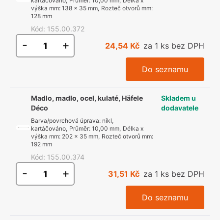
kartáčováno
,
Průměr
:
10,00 mm
,
Délka x
výška mm
:
138 x 35 mm
,
Rozteč otvorů mm
:
128 mm
Kód
:
155.00.372
-
+
24,54 Kč
za 1 ks bez DPH
Do seznamu
Madlo, madlo, ocel, kulaté, Häfele
Skladem u
Déco
dodavatele
Barva/povrchová úprava
:
nikl,
kartáčováno
,
Průměr
:
10,00 mm
,
Délka x
výška mm
:
202 x 35 mm
,
Rozteč otvorů mm
:
192 mm
Kód
:
155.00.374
-
+
31,51 Kč
za 1 ks bez DPH
Do seznamu