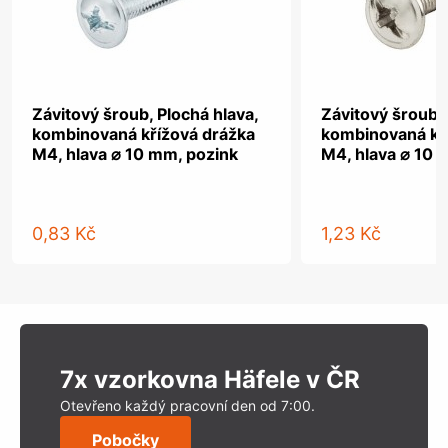
Závitový šroub, Plochá hlava,
Závitový šroub, 
kombinovaná křížová drážka
kombinovaná kř
M4, hlava ⌀ 10 mm, pozink
M4, hlava ⌀ 10 
0,83 Kč
1,23 Kč
7x vzorkovna Häfele v ČR
Otevřeno každý pracovní den od 7:00.
Pobočky