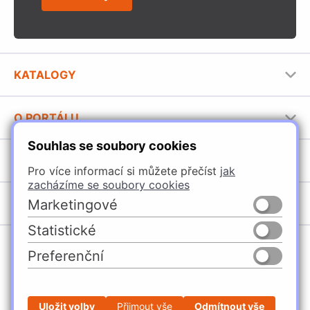
KATALOGY
Nábytkové kování Häfele
O PORTÁLU
Stavební katalog Häfele
Souhlas se soubory cookies
Provozovatel portálu
Brožury Häfele
SORTIMENT
Jak používat portál
Pro více informací si můžete přečíst
jak
zacházíme se soubory cookies
Úchytky
POBOČKY
Marketingové
Nábytkové kování
Statistické
Domašín
Vybavení kuchyní
Preferenční
Vyškov
Osvětlení a elektro
Česko
Slovensko
Ostrava
Posuvné kování
Česká Třebová
Stavební kování
Uložit volby
Přijmout vše
Odmítnout vše