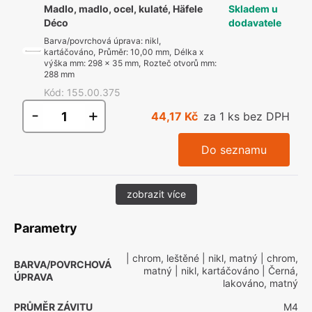
Madlo, madlo, ocel, kulaté, Häfele
Skladem u
Déco
dodavatele
Barva/povrchová úprava
:
nikl,
kartáčováno
,
Průměr
:
10,00 mm
,
Délka x
výška mm
:
298 x 35 mm
,
Rozteč otvorů mm
:
288 mm
Kód
:
155.00.375
-
+
44,17 Kč
za 1 ks bez DPH
Do seznamu
zobrazit více
Parametry
| chrom, leštěné
| nikl, matný
| chrom,
BARVA/POVRCHOVÁ
matný
| nikl, kartáčováno
| Černá,
ÚPRAVA
lakováno, matný
PRŮMĚR ZÁVITU
M4