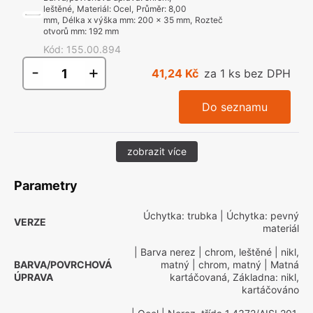
leštěné
,
Materiál
:
Ocel
,
Průměr
:
8,00
mm
,
Délka x výška mm
:
200 x 35 mm
,
Rozteč
otvorů mm
:
192 mm
Kód
:
155.00.894
-
+
41,24 Kč
za 1 ks bez DPH
Do seznamu
zobrazit více
Parametry
Úchytka: trubka
| Úchytka: pevný
VERZE
materiál
| Barva nerez
| chrom, leštěné
| nikl,
BARVA/POVRCHOVÁ
matný
| chrom, matný
| Matná
ÚPRAVA
kartáčovaná, Základna: nikl,
kartáčováno