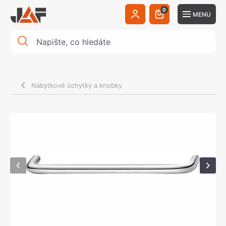
0
MENU
Nábytkové úchytky a knobky