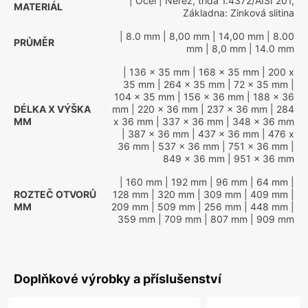
| Ocel
| Nerez, třída 1.4372/AISI 201,
MATERIÁL
Základna: Zinková slitina
| 8.0 mm
| 8,00 mm
| 14,00 mm
| 8.00
PRŮMĚR
mm
| 8,0 mm
| 14.0 mm
| 136 x 35 mm
| 168 x 35 mm
| 200 x
35 mm
| 264 x 35 mm
| 72 x 35 mm
|
104 x 35 mm
| 156 x 36 mm
| 188 x 36
DÉLKA X VÝŠKA
mm
| 220 x 36 mm
| 237 x 36 mm
| 284
MM
x 36 mm
| 337 x 36 mm
| 348 x 36 mm
| 387 x 36 mm
| 437 x 36 mm
| 476 x
36 mm
| 537 x 36 mm
| 751 x 36 mm
|
849 x 36 mm
| 951 x 36 mm
| 160 mm
| 192 mm
| 96 mm
| 64 mm
|
ROZTEČ OTVORŮ
128 mm
| 320 mm
| 309 mm
| 409 mm
|
MM
209 mm
| 509 mm
| 256 mm
| 448 mm
|
359 mm
| 709 mm
| 807 mm
| 909 mm
Doplňkové výrobky a příslušenství