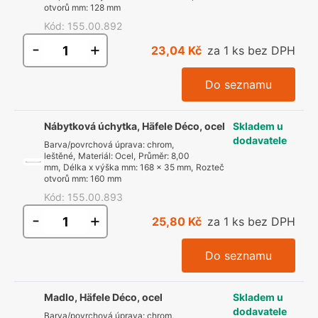
otvorů mm
:
128 mm
Kód
:
155.00.892
-
+
23,04 Kč
za 1 ks bez DPH
Do seznamu
Nábytková úchytka, Häfele Déco, ocel
Skladem u
dodavatele
Barva/povrchová úprava
:
chrom,
leštěné
,
Materiál
:
Ocel
,
Průměr
:
8,00
mm
,
Délka x výška mm
:
168 x 35 mm
,
Rozteč
otvorů mm
:
160 mm
Kód
:
155.00.893
-
+
25,80 Kč
za 1 ks bez DPH
Do seznamu
Madlo, Häfele Déco, ocel
Skladem u
dodavatele
Barva/povrchová úprava
:
chrom,