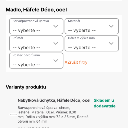
Madlo, Häfele Déco, ocel
Barva/povrchová úprava
Materiál
-- vyberte --
-- vyberte --
Průměr
Délka x výška mm
-- vyberte --
-- vyberte --
Rozteč otvorů mm
Zrušit filtry
-- vyberte --
Varianty produktu
Nábytková úchytka, Häfele Déco, ocel
Skladem u
dodavatele
Barva/povrchová úprava
:
chrom,
leštěné
,
Materiál
:
Ocel
,
Průměr
:
8,00
mm
,
Délka x výška mm
:
72 x 35 mm
,
Rozteč
otvorů mm
:
64 mm