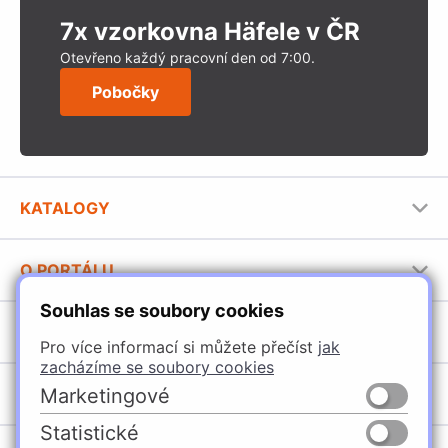
7x vzorkovna Häfele v ČR
Otevřeno každý pracovní den od 7:00.
Pobočky
KATALOGY
Nábytkové kování Häfele
O PORTÁLU
Stavební katalog Häfele
Souhlas se soubory cookies
Provozovatel portálu
Brožury Häfele
SORTIMENT
Jak používat portál
Pro více informací si můžete přečíst
jak
zacházíme se soubory cookies
Úchytky
POBOČKY
Marketingové
Nábytkové kování
Statistické
Domašín
Vybavení kuchyní