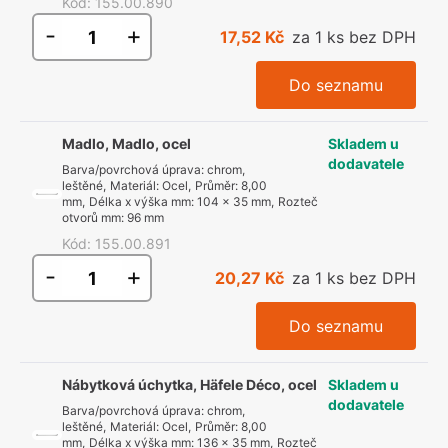
Kód
:
155.00.890
-
+
17,52 Kč
za 1 ks bez DPH
Do seznamu
Madlo, Madlo, ocel
Skladem u
dodavatele
Barva/povrchová úprava
:
chrom,
leštěné
,
Materiál
:
Ocel
,
Průměr
:
8,00
mm
,
Délka x výška mm
:
104 x 35 mm
,
Rozteč
otvorů mm
:
96 mm
Kód
:
155.00.891
-
+
20,27 Kč
za 1 ks bez DPH
Do seznamu
Nábytková úchytka, Häfele Déco, ocel
Skladem u
dodavatele
Barva/povrchová úprava
:
chrom,
leštěné
,
Materiál
:
Ocel
,
Průměr
:
8,00
mm
,
Délka x výška mm
:
136 x 35 mm
,
Rozteč