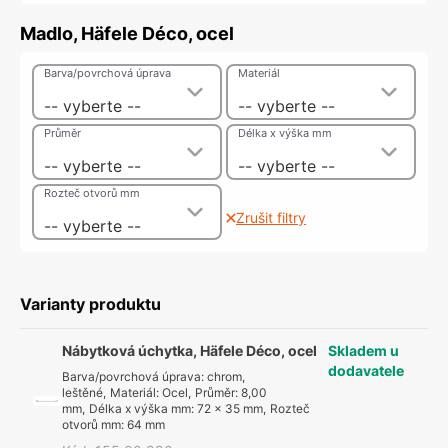
Madlo, Häfele Déco, ocel
Barva/povrchová úprava
Materiál
-- vyberte --
-- vyberte --
Průměr
Délka x výška mm
-- vyberte --
-- vyberte --
Rozteč otvorů mm
Zrušit filtry
-- vyberte --
Varianty produktu
Nábytková úchytka, Häfele Déco, ocel
Skladem u
dodavatele
Barva/povrchová úprava
:
chrom,
leštěné
,
Materiál
:
Ocel
,
Průměr
:
8,00
mm
,
Délka x výška mm
:
72 x 35 mm
,
Rozteč
otvorů mm
:
64 mm