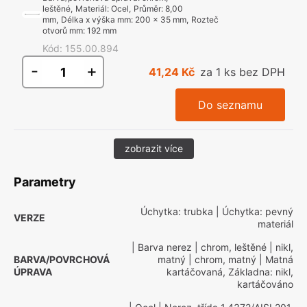
leštěné
,
Materiál
:
Ocel
,
Průměr
:
8,00
mm
,
Délka x výška mm
:
200 x 35 mm
,
Rozteč
otvorů mm
:
192 mm
Kód
:
155.00.894
-
+
41,24 Kč
za 1 ks bez DPH
Do seznamu
zobrazit více
Parametry
Úchytka: trubka
| Úchytka: pevný
VERZE
materiál
| Barva nerez
| chrom, leštěné
| nikl,
BARVA/POVRCHOVÁ
matný
| chrom, matný
| Matná
ÚPRAVA
kartáčovaná, Základna: nikl,
kartáčováno