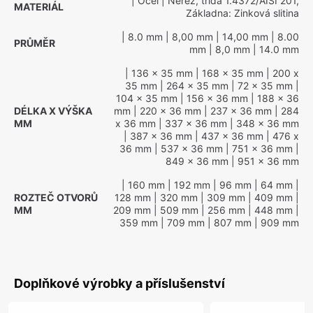
| Ocel
| Nerez, třída 1.4372/AISI 201,
MATERIÁL
Základna: Zinková slitina
| 8.0 mm
| 8,00 mm
| 14,00 mm
| 8.00
PRŮMĚR
mm
| 8,0 mm
| 14.0 mm
| 136 x 35 mm
| 168 x 35 mm
| 200 x
35 mm
| 264 x 35 mm
| 72 x 35 mm
|
104 x 35 mm
| 156 x 36 mm
| 188 x 36
DÉLKA X VÝŠKA
mm
| 220 x 36 mm
| 237 x 36 mm
| 284
MM
x 36 mm
| 337 x 36 mm
| 348 x 36 mm
| 387 x 36 mm
| 437 x 36 mm
| 476 x
36 mm
| 537 x 36 mm
| 751 x 36 mm
|
849 x 36 mm
| 951 x 36 mm
| 160 mm
| 192 mm
| 96 mm
| 64 mm
|
ROZTEČ OTVORŮ
128 mm
| 320 mm
| 309 mm
| 409 mm
|
MM
209 mm
| 509 mm
| 256 mm
| 448 mm
|
359 mm
| 709 mm
| 807 mm
| 909 mm
Doplňkové výrobky a příslušenství