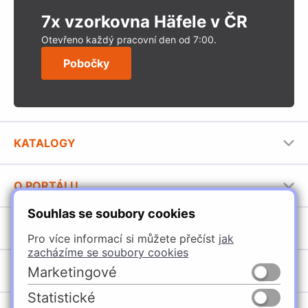
7x vzorkovna Häfele v ČR
Otevřeno každý pracovní den od 7:00.
Pobočky
KATALOGY
Nábytkové kování Häfele
O PORTÁLU
Stavební katalog Häfele
Souhlas se soubory cookies
Provozovatel portálu
Brožury Häfele
SORTIMENT
Jak používat portál
Pro více informací si můžete přečíst
jak
zacházíme se soubory cookies
Úchytky
POBOČKY
Marketingové
Nábytkové kování
Statistické
Domašín
Vybavení kuchyní