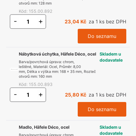
otvorů mm
:
128 mm
Kód
:
155.00.892
-
+
23,04 Kč
za 1 ks bez DPH
Do seznamu
Nábytková úchytka, Häfele Déco, ocel
Skladem u
dodavatele
Barva/povrchová úprava
:
chrom,
leštěné
,
Materiál
:
Ocel
,
Průměr
:
8,00
mm
,
Délka x výška mm
:
168 x 35 mm
,
Rozteč
otvorů mm
:
160 mm
Kód
:
155.00.893
-
+
25,80 Kč
za 1 ks bez DPH
Do seznamu
Madlo, Häfele Déco, ocel
Skladem u
dodavatele
Barva/povrchová úprava
:
chrom,