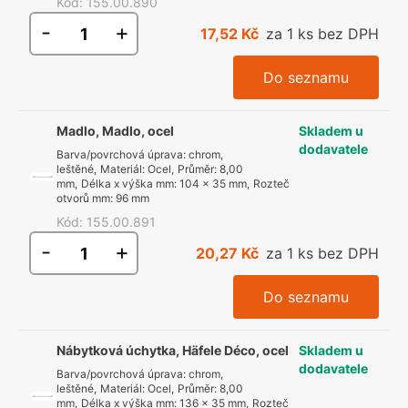
Kód
:
155.00.890
-
+
17,52 Kč
za 1 ks bez DPH
Do seznamu
Madlo, Madlo, ocel
Skladem u
dodavatele
Barva/povrchová úprava
:
chrom,
leštěné
,
Materiál
:
Ocel
,
Průměr
:
8,00
mm
,
Délka x výška mm
:
104 x 35 mm
,
Rozteč
otvorů mm
:
96 mm
Kód
:
155.00.891
-
+
20,27 Kč
za 1 ks bez DPH
Do seznamu
Nábytková úchytka, Häfele Déco, ocel
Skladem u
dodavatele
Barva/povrchová úprava
:
chrom,
leštěné
,
Materiál
:
Ocel
,
Průměr
:
8,00
mm
,
Délka x výška mm
:
136 x 35 mm
,
Rozteč